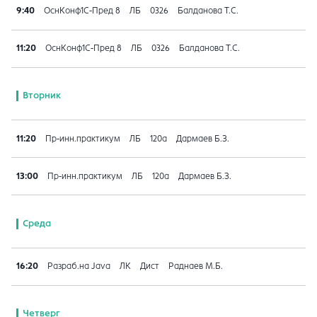
9:40
ОснКонф1С-Пред 8
ЛБ
0326
Балданова Т.С.
11:20
ОснКонф1С-Пред 8
ЛБ
0326
Балданова Т.С.
Вторник
11:20
Пр-инн.практикум
ЛБ
120а
Дармаев Б.З.
13:00
Пр-инн.практикум
ЛБ
120а
Дармаев Б.З.
Среда
16:20
Разраб.на Java
ЛК
Дист
Раднаев М.Б.
Четверг