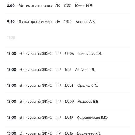
8:00
Математич.анализ
ЛК
0331
Юмов И.Б.
9:40
Языки программир
ЛБ
120б
Бадеев А.В.
11:20
13:00
Эл.курсы по ФКиС
ПР
ДС06
Гришунов С.В.
13:00
Эл.курсы по ФКиС
ПР
1сз2
Айсуев Л.Д.
13:00
Эл.курсы по ФКиС
ПР
ДС26
Оршуш С.С.
13:00
Эл.курсы по ФКиС
ПР
ДС09
Аюшеев В.В.
13:00
Эл.курсы по ФКиС
ПР
ДС19
Кожевникова В.Ю.
13:00
Эл.курсы по ФКиС
ПР
ДС16
Доржиева Р.В.