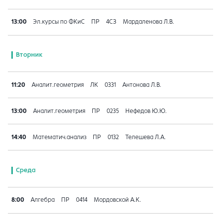
13:00
Эл.курсы по ФКиС
ПР
4СЗ
Мардаленова Л.В.
Вторник
11:20
Аналит.геометрия
ЛК
0331
Антонова Л.В.
13:00
Аналит.геометрия
ПР
0235
Нефедов Ю.Ю.
14:40
Математич.анализ
ПР
0132
Телешева Л.А.
Среда
8:00
Алгебра
ПР
0414
Мордовской А.К.