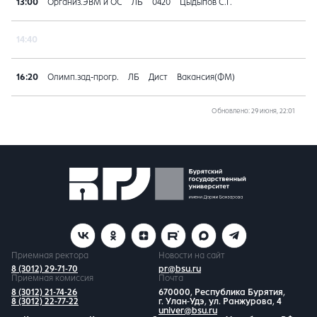
13:00
Организ.ЭВМ и ОС
ЛБ
0420
Цыдыпов С.Г.
14:40
16:20
Олимп.зад-прогр.
ЛБ
Дист
Вакансия(ФМ)
Обновлено
: 29 июня, 22:01
Приемная ректора
Новости на сайт
8 (3012) 29-71-70
pr@bsu.ru
Приемная комиссия
Почта
8 (3012) 21-74-26
670000, Республика Бурятия,
8 (3012) 22-77-22
г. Улан-Удэ, ул. Ранжурова, 4
univer@bsu.ru