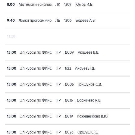
8:00
Математич.анализ
ЛК
1209
Юмов И.Б.
9:40
Языки программир
ЛБ
120б
Бадеев А.В.
11:20
13:00
Эл.курсы по ФКиС
ПР
ДС09
Аюшеев В.В.
13:00
Эл.курсы по ФКиС
ПР
1сз2
Айсуев Л.Д.
13:00
Эл.курсы по ФКиС
ПР
ДС06
Гришунов С.В.
13:00
Эл.курсы по ФКиС
ПР
ДС16
Доржиева Р.В.
13:00
Эл.курсы по ФКиС
ПР
ДС19
Кожевникова В.Ю.
13:00
Эл.курсы по ФКиС
ПР
ДС26
Оршуш С.С.