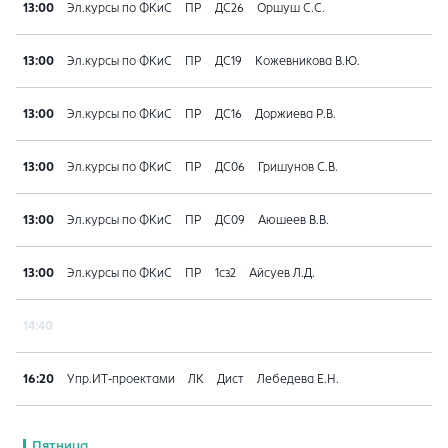
13:00
Эл.курсы по ФКиС
ПР
ДС26
Оршуш С.С.
13:00
Эл.курсы по ФКиС
ПР
ДС19
Кожевникова В.Ю.
13:00
Эл.курсы по ФКиС
ПР
ДС16
Доржиева Р.В.
13:00
Эл.курсы по ФКиС
ПР
ДС06
Гришунов С.В.
13:00
Эл.курсы по ФКиС
ПР
ДС09
Аюшеев В.В.
13:00
Эл.курсы по ФКиС
ПР
1сз2
Айсуев Л.Д.
14:40
16:20
Упр.ИТ-проектами
ЛК
Дист
Лебедева Е.Н.
Пятница