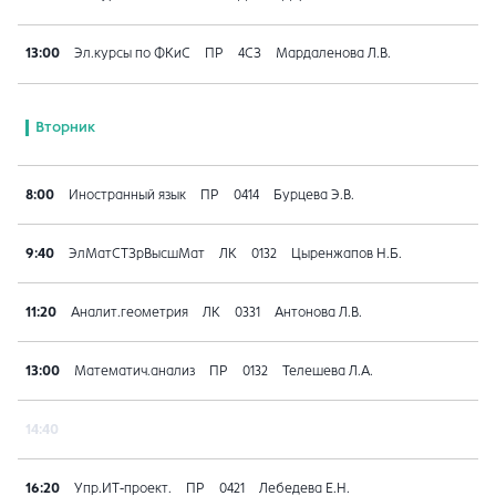
13:00
Эл.курсы по ФКиС
ПР
4СЗ
Мардаленова Л.В.
Вторник
8:00
Иностранный язык
ПР
0414
Бурцева Э.В.
9:40
ЭлМатСТЗрВысшМат
ЛК
0132
Цыренжапов Н.Б.
11:20
Аналит.геометрия
ЛК
0331
Антонова Л.В.
13:00
Математич.анализ
ПР
0132
Телешева Л.А.
14:40
16:20
Упр.ИТ-проект.
ПР
0421
Лебедева Е.Н.