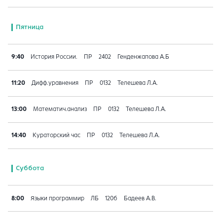
Пятница
9:40
История России.
ПР
2402
Генденжапова А.Б
11:20
Дифф.уравнения
ПР
0132
Телешева Л.А.
13:00
Математич.анализ
ПР
0132
Телешева Л.А.
14:40
Кураторский час
ПР
0132
Телешева Л.А.
Суббота
8:00
Языки программир
ЛБ
120б
Бадеев А.В.