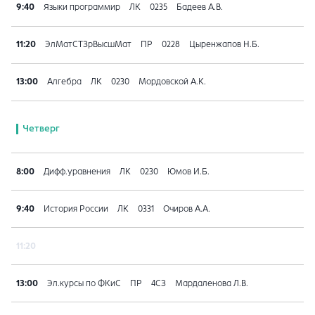
9:40
Языки программир
ЛК
0235
Бадеев А.В.
11:20
ЭлМатСТЗрВысшМат
ПР
0228
Цыренжапов Н.Б.
13:00
Алгебра
ЛК
0230
Мордовской А.К.
Четверг
8:00
Дифф.уравнения
ЛК
0230
Юмов И.Б.
9:40
История России
ЛК
0331
Очиров А.А.
11:20
13:00
Эл.курсы по ФКиС
ПР
4СЗ
Мардаленова Л.В.