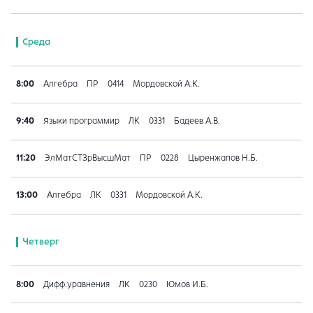
Среда
8:00
Алгебра
ПР
0414
Мордовской А.К.
9:40
Языки программир
ЛК
0331
Бадеев А.В.
11:20
ЭлМатСТЗрВысшМат
ПР
0228
Цыренжапов Н.Б.
13:00
Алгебра
ЛК
0331
Мордовской А.К.
Четверг
8:00
Дифф.уравнения
ЛК
0230
Юмов И.Б.