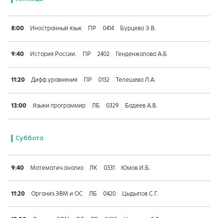
8:00
Иностранный язык
ПР
0414
Бурцева Э.В.
9:40
История России.
ПР
2402
Генденжапова А.Б
11:20
Дифф.уравнения
ПР
0132
Телешева Л.А.
13:00
Языки программир
ЛБ
0329
Бадеев А.В.
Суббота
9:40
Математич.анализ
ЛК
0331
Юмов И.Б.
11:20
Организ.ЭВМ и ОС
ЛБ
0420
Цыдыпов С.Г.