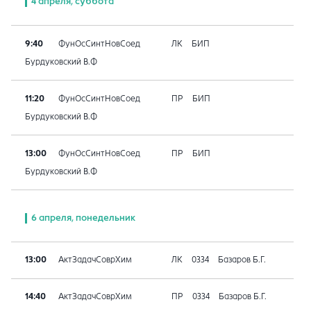
4 апреля, суббота
9:40
ФунОсСинтНовСоед
ЛК
БИП
Бурдуковский В.Ф
11:20
ФунОсСинтНовСоед
ПР
БИП
Бурдуковский В.Ф
13:00
ФунОсСинтНовСоед
ПР
БИП
Бурдуковский В.Ф
6 апреля, понедельник
13:00
АктЗадачСоврХим
ЛК
0334
Базаров Б.Г.
14:40
АктЗадачСоврХим
ПР
0334
Базаров Б.Г.