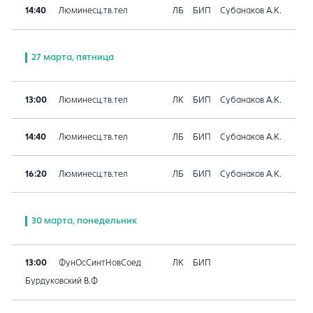
14:40
Люминесц.тв.тел
ЛБ
БИП
Субанаков А.К.
27 марта, пятница
13:00
Люминесц.тв.тел
ЛК
БИП
Субанаков А.К.
14:40
Люминесц.тв.тел
ЛБ
БИП
Субанаков А.К.
16:20
Люминесц.тв.тел
ЛБ
БИП
Субанаков А.К.
30 марта, понедельник
13:00
ФунОсСинтНовСоед
ЛК
БИП
Бурдуковский В.Ф