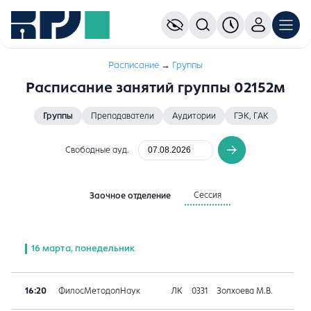
Расписание
→
Группы
Расписание занятий группы 02152м
Группы
Преподаватели
Аудитории
ГЭК, ГАК
Свободные ауд.
Сессия
Заочное отделение
16 марта, понедельник
16:20
ФилосМетодолНаук
ЛК
0331
Золхоева М.В.