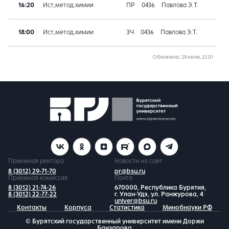
16:20
Ист,метод.химии
ПР
0436
Павлова Э.Т.
18:00
Ист,метод.химии
ЗЧ
0436
Павлова Э.Т.
Обновлено
: 29 июня, 22:01
Приемная ректора
Новости на сайт
8 (3012) 29-71-70
pr@bsu.ru
Приемная комиссия
Почта
8 (3012) 21-74-26
670000, Республика Бурятия,
8 (3012) 22-77-22
г. Улан-Удэ, ул. Ранжурова, 4
univer@bsu.ru
Контакты
Корпуса
Статистика
Минобнауки РФ
© Бурятский государственный университет имени Доржи
Банзарова