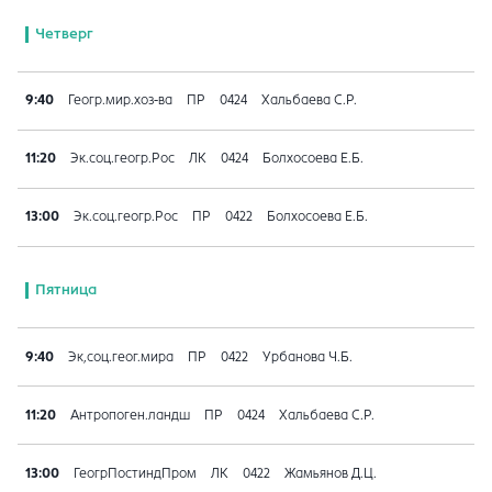
Четверг
9:40
Геогр.мир.хоз-ва
ПР
0424
Хальбаева С.Р.
11:20
Эк.соц.геогр.Рос
ЛК
0424
Болхосоева Е.Б.
13:00
Эк.соц.геогр.Рос
ПР
0422
Болхосоева Е.Б.
Пятница
9:40
Эк,соц.геог.мира
ПР
0422
Урбанова Ч.Б.
11:20
Антропоген.ландш
ПР
0424
Хальбаева С.Р.
13:00
ГеогрПостиндПром
ЛК
0422
Жамьянов Д.Ц.