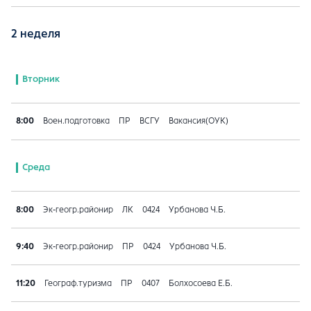
2 неделя
Вторник
8:00
Воен.подготовка
ПР
ВСГУ
Вакансия(ОУК)
Среда
8:00
Эк-геогр.районир
ЛК
0424
Урбанова Ч.Б.
9:40
Эк-геогр.районир
ПР
0424
Урбанова Ч.Б.
11:20
Географ.туризма
ПР
0407
Болхосоева Е.Б.