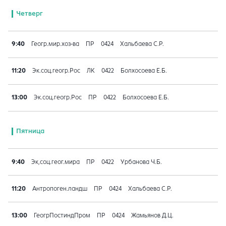
Четверг
9:40
Геогр.мир.хоз-ва
ПР
0424
Хальбаева С.Р.
11:20
Эк.соц.геогр.Рос
ЛК
0422
Болхосоева Е.Б.
13:00
Эк.соц.геогр.Рос
ПР
0422
Болхосоева Е.Б.
Пятница
9:40
Эк,соц.геог.мира
ПР
0422
Урбанова Ч.Б.
11:20
Антропоген.ландш
ПР
0424
Хальбаева С.Р.
13:00
ГеогрПостиндПром
ПР
0424
Жамьянов Д.Ц.