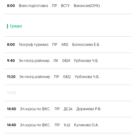
8:00
Воен.подготовка
ПР
ВСГУ
Вакансия(ОУК)
Среда
8:00
Географ.туризма
ПР
0412
Болхосоева Е.Б.
9:40
Эк-геогр.районир
ЛК
0424
Урбанова Ч.Б.
11:20
Эк-геогр.районир
ПР
0422
Урбанова Ч.Б.
13:00
14:40
Эл.курсы по ФКС.
ПР
ДС26
Доржиева Р.В.
14:40
Эл.курсы по ФКС.
ПР
1сз2
Куликова О.А.