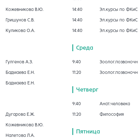
Кожевникова В.Ю.
14:40
Эл.курсы по ФКиС
Гришунов С.В.
14:40
Эл.курсы по ФКиС
Куликова О.А.
14:40
Эл.курсы по ФКиС
Среда
Гулгенов А.З.
9:40
Зоолог.позвоночн
Бадмаева Е.Н.
11:20
Зоолог.позвоночн
Бадмаева Е.Н.
Четверг
9:40
Анат.человека
Дугарова Е.Ж.
11:20
Философия
Кожевникова В.Ю.
Пятница
Налетова Л.А.