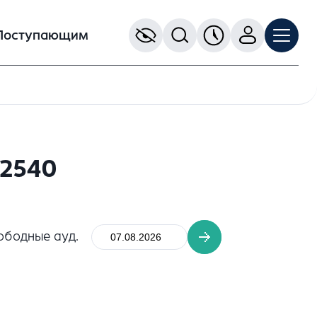
Поступающим
02540
ободные ауд.