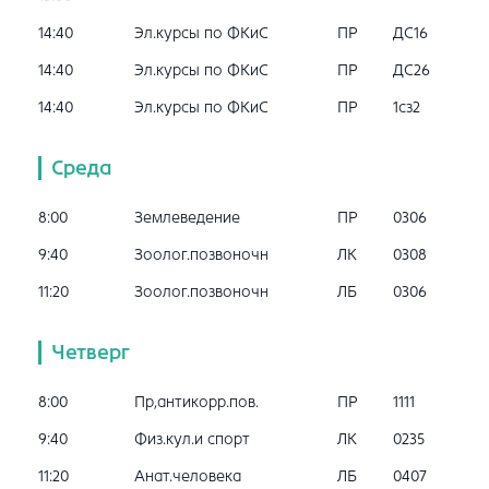
14:40
Эл.курсы по ФКиС
ПР
ДС16
14:40
Эл.курсы по ФКиС
ПР
ДС26
14:40
Эл.курсы по ФКиС
ПР
1сз2
Среда
8:00
Землеведение
ПР
0306
9:40
Зоолог.позвоночн
ЛК
0308
11:20
Зоолог.позвоночн
ЛБ
0306
Четверг
8:00
Пр,антикорр.пов.
ПР
1111
9:40
Физ.кул.и спорт
ЛК
0235
11:20
Анат.человека
ЛБ
0407