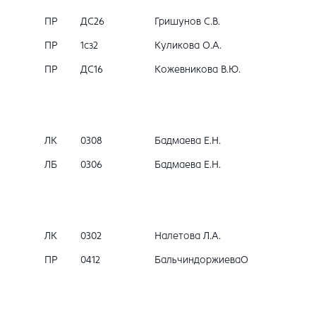
ПР
ДС26
Гришунов С.В.
ПР
1сз2
Куликова О.А.
ПР
ДС16
Кожевникова В.Ю.
ЛК
0308
Бадмаева Е.Н.
ЛБ
0306
Бадмаева Е.Н.
ЛК
0302
Налетова Л.А.
ПР
0412
БальчиндоржиеваО