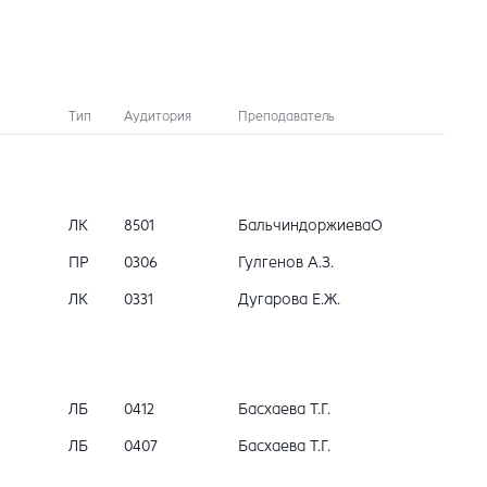
Тип
Аудитория
Преподаватель
ЛК
8501
БальчиндоржиеваО
ПР
0306
Гулгенов А.З.
ЛК
0331
Дугарова Е.Ж.
ЛБ
0412
Басхаева Т.Г.
ЛБ
0407
Басхаева Т.Г.