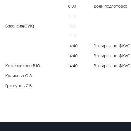
8:00
Воен.подготовка
9:40
Вакансия(ОУК)
11:20
13:00
14:40
Эл.курсы по ФКиС
14:40
Эл.курсы по ФКиС
Кожевникова В.Ю.
14:40
Эл.курсы по ФКиС
Куликова О.А.
Гришунов С.В.