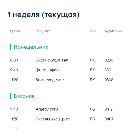
1 неделя
(текущая)
Время
Предмет
Тип
Аудитория
Понедельник
8:00
Сист.искус.интел
ЛК
0230
9:40
Философия
ЛК
8501
11:20
Землеведение
ЛК
0306
Вторник
9:40
Альгология
ЛБ
0412
11:20
Систем.высш.раст
ЛБ
0407
13:00