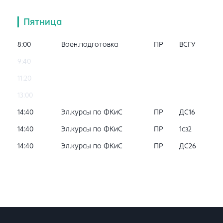
Пятница
8:00
Воен.подготовка
ПР
ВСГУ
9:40
11:20
13:00
14:40
Эл.курсы по ФКиС
ПР
ДС16
14:40
Эл.курсы по ФКиС
ПР
1сз2
14:40
Эл.курсы по ФКиС
ПР
ДС26