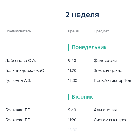
2 неделя
Преподаватель
Время
Предмет
Понедельник
Лобсанова О.А.
9:40
Философия
БальчиндоржиеваО
11:20
Землеведение
Гулгенов А.З.
13:00
Прав,АнтикоррПов
Вторник
Басхаева Т.Г.
9:40
Альгология
Басхаева Т.Г.
11:20
Систем.высш.раст
13:00