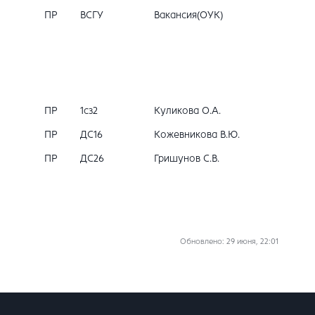
ПР
ВСГУ
Вакансия(ОУК)
ПР
1сз2
Куликова О.А.
ПР
ДС16
Кожевникова В.Ю.
ПР
ДС26
Гришунов С.В.
Обновлено
: 29 июня, 22:01