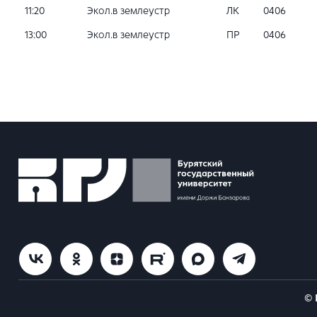
11:20
Экол.в землеустр
ЛК
0406
13:00
Экол.в землеустр
ПР
0406
© 