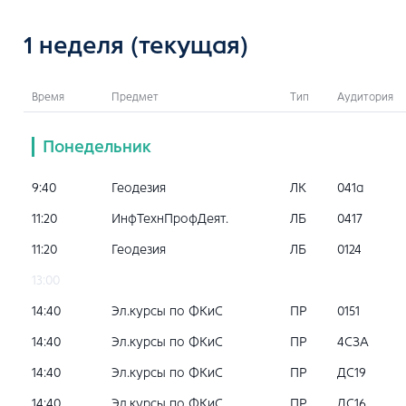
1 неделя
(текущая)
Время
Предмет
Тип
Аудитория
Понедельник
9:40
Геодезия
ЛК
041a
11:20
ИнфТехнПрофДеят.
ЛБ
0417
11:20
Геодезия
ЛБ
0124
13:00
14:40
Эл.курсы по ФКиС
ПР
0151
14:40
Эл.курсы по ФКиС
ПР
4СЗА
14:40
Эл.курсы по ФКиС
ПР
ДС19
14:40
Эл.курсы по ФКиС
ПР
ДС16