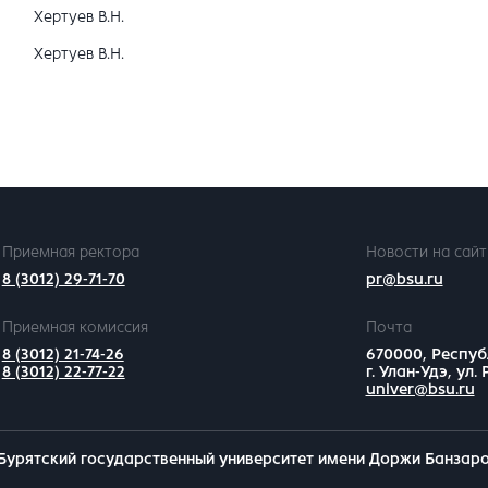
Хертуев В.Н.
Хертуев В.Н.
Приемная ректора
Новости на сайт
8 (3012) 29-71-70
pr@bsu.ru
Приемная комиссия
Почта
8 (3012) 21-74-26
670000, Респуб
8 (3012) 22-77-22
г. Улан-Удэ, ул.
univer@bsu.ru
Бурятский государственный университет имени Доржи Банзар