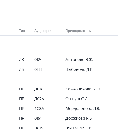
Тип
Аудитория
Преподаватель
ЛК
0124
Антонова В.Ж.
ЛБ
0333
Цыбенова Д.В.
ПР
ДС16
Кожевникова В.Ю.
ПР
ДС26
Оршуш С.С.
ПР
4СЗА
Мардаленова Л.В.
ПР
0151
Доржиева Р.В.
ПР
ДС19
Гришунов С.В.