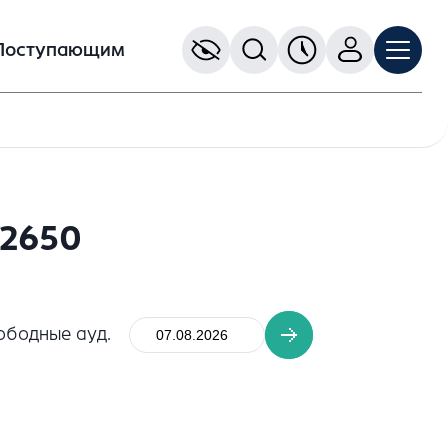
Поступающим
02650
ободные ауд.