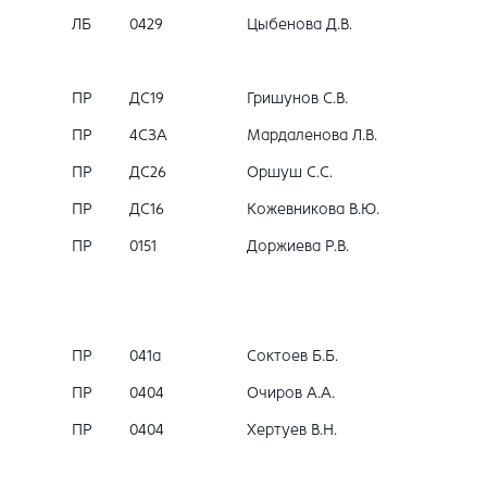
ЛБ
0429
Цыбенова Д.В.
ПР
ДС19
Гришунов С.В.
ПР
4СЗА
Мардаленова Л.В.
ПР
ДС26
Оршуш С.С.
ПР
ДС16
Кожевникова В.Ю.
ПР
0151
Доржиева Р.В.
ПР
041a
Соктоев Б.Б.
ПР
0404
Очиров А.А.
ПР
0404
Хертуев В.Н.