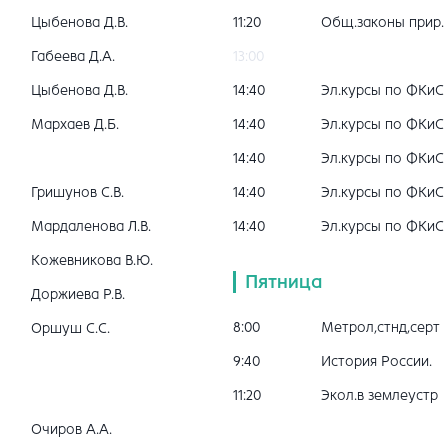
Цыбенова Д.В.
11:20
Общ.законы прир.
Габеева Д.А.
13:00
Цыбенова Д.В.
14:40
Эл.курсы по ФКиС
Мархаев Д.Б.
14:40
Эл.курсы по ФКиС
14:40
Эл.курсы по ФКиС
Гришунов С.В.
14:40
Эл.курсы по ФКиС
Мардаленова Л.В.
14:40
Эл.курсы по ФКиС
Кожевникова В.Ю.
Пятница
Доржиева Р.В.
8:00
Метрол,стнд,серт
Оршуш С.С.
9:40
История России.
11:20
Экол.в землеустр
Очиров А.А.