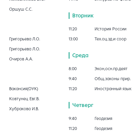
Оршуш С.С.
Вторник
11:20
История России
Григорьева Л.О.
13:00
Тех.оц.зд.и соор
Григорьева Л.О.
Среда
Очиров А.А.
8:00
Экон,осн.пр.деят
9:40
Общ.законы прир.
Вакансия(ОУК)
11:20
Иностранный язык
Ковтунец Евг.В.
Четверг
Хубракова И.В.
9:40
Геодезия
11:20
Геодезия