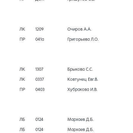
ЛК
1209
Очиров А.А.
ПР
041a
Григорьева Л.О.
ЛК
1307
Брыкова С.С.
ЛК
0337
Ковтунец Евг.В.
ПР
0403
Хубракова И.В.
ЛБ
0124
Мархаев Д.Б.
ЛБ
0124
Мархаев Д.Б.