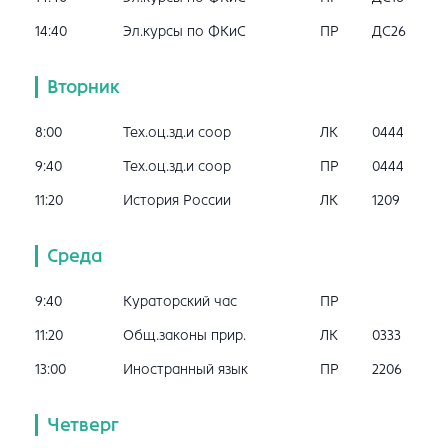
14:40
Эл.курсы по ФКиС
ПР
ДС26
Вторник
8:00
Тех.оц.зд.и соор
ЛК
0444
9:40
Тех.оц.зд.и соор
ПР
0444
11:20
История России
ЛК
1209
Среда
9:40
Кураторский час
ПР
11:20
Общ.законы прир.
ЛК
0333
13:00
Иностранный язык
ПР
2206
Четверг