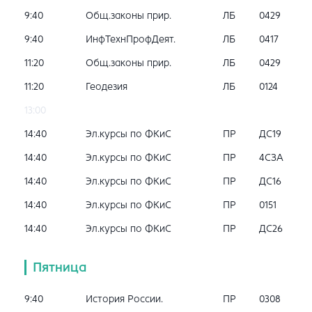
9:40
Общ.законы прир.
ЛБ
0429
9:40
ИнфТехнПрофДеят.
ЛБ
0417
11:20
Общ.законы прир.
ЛБ
0429
11:20
Геодезия
ЛБ
0124
13:00
14:40
Эл.курсы по ФКиС
ПР
ДС19
14:40
Эл.курсы по ФКиС
ПР
4СЗА
14:40
Эл.курсы по ФКиС
ПР
ДС16
14:40
Эл.курсы по ФКиС
ПР
0151
14:40
Эл.курсы по ФКиС
ПР
ДС26
Пятница
9:40
История России.
ПР
0308