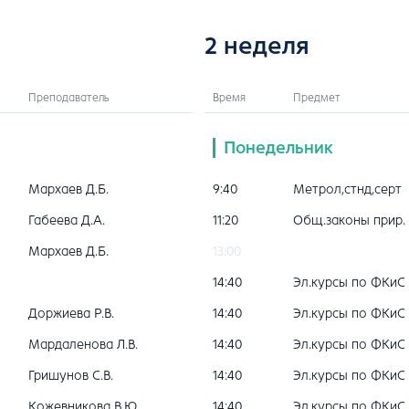
2 неделя
Преподаватель
Время
Предмет
Понедельник
Мархаев Д.Б.
9:40
Метрол,стнд,серт
Габеева Д.А.
11:20
Общ.законы прир.
Мархаев Д.Б.
13:00
14:40
Эл.курсы по ФКиС
Доржиева Р.В.
14:40
Эл.курсы по ФКиС
Мардаленова Л.В.
14:40
Эл.курсы по ФКиС
Гришунов С.В.
14:40
Эл.курсы по ФКиС
Кожевникова В.Ю.
14:40
Эл.курсы по ФКиС