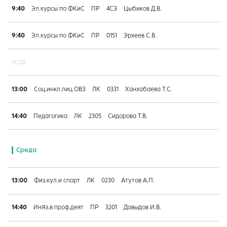
9:40
Эл.курсы по ФКиС
ПР
4СЗ
Цыбиков Д.В.
9:40
Эл.курсы по ФКиС
ПР
0151
Эрхеев С.В.
11:20
13:00
Соц.инкл.лиц ОВЗ
ЛК
0331
Ханхабаева Т.С.
14:40
Педагогика
ЛК
2305
Сидорова Т.В.
Среда
13:00
Физ.кул.и спорт
ЛК
0230
Атутов А.П.
14:40
ИнЯз.в проф.деят
ПР
3201
Давыдов И.В.