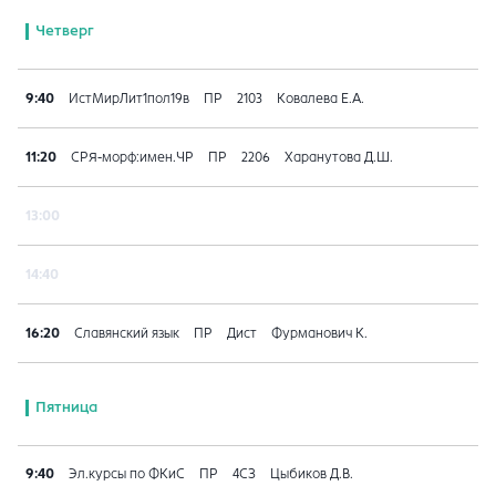
Четверг
9:40
ИстМирЛит1пол19в
ПР
2103
Ковалева Е.А.
11:20
СРЯ-морф:имен.ЧР
ПР
2206
Харанутова Д.Ш.
13:00
14:40
16:20
Славянский язык
ПР
Дист
Фурманович К.
Пятница
9:40
Эл.курсы по ФКиС
ПР
4СЗ
Цыбиков Д.В.