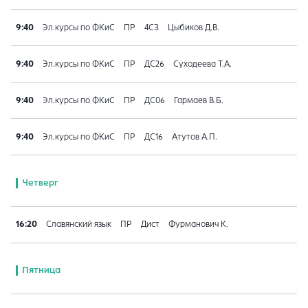
9:40
Эл.курсы по ФКиС
ПР
4СЗ
Цыбиков Д.В.
9:40
Эл.курсы по ФКиС
ПР
ДС26
Суходеева Т.А.
9:40
Эл.курсы по ФКиС
ПР
ДС06
Гармаев В.Б.
9:40
Эл.курсы по ФКиС
ПР
ДС16
Атутов А.П.
Четверг
16:20
Славянский язык
ПР
Дист
Фурманович К.
Пятница