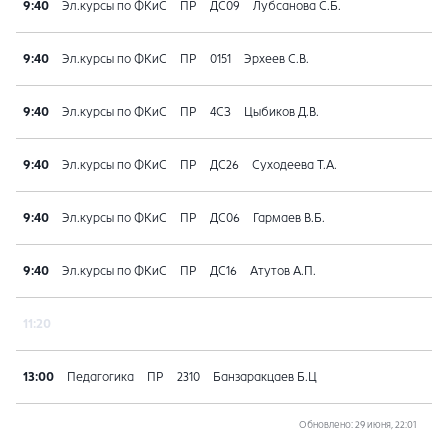
9:40
Эл.курсы по ФКиС
ПР
ДС09
Лубсанова С.Б.
9:40
Эл.курсы по ФКиС
ПР
0151
Эрхеев С.В.
9:40
Эл.курсы по ФКиС
ПР
4СЗ
Цыбиков Д.В.
9:40
Эл.курсы по ФКиС
ПР
ДС26
Суходеева Т.А.
9:40
Эл.курсы по ФКиС
ПР
ДС06
Гармаев В.Б.
9:40
Эл.курсы по ФКиС
ПР
ДС16
Атутов А.П.
11:20
13:00
Педагогика
ПР
2310
Банзаракцаев Б.Ц
Обновлено
: 29 июня, 22:01