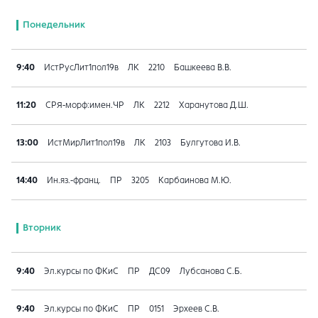
Понедельник
9:40
ИстРусЛит1пол19в
ЛК
2210
Башкеева В.В.
11:20
СРЯ-морф:имен.ЧР
ЛК
2212
Харанутова Д.Ш.
13:00
ИстМирЛит1пол19в
ЛК
2103
Булгутова И.В.
14:40
Ин.яз.-франц.
ПР
3205
Карбаинова М.Ю.
Вторник
9:40
Эл.курсы по ФКиС
ПР
ДС09
Лубсанова С.Б.
9:40
Эл.курсы по ФКиС
ПР
0151
Эрхеев С.В.