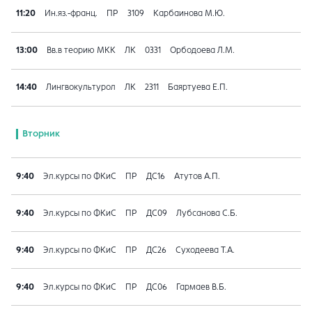
11:20
Ин.яз.-франц.
ПР
3109
Карбаинова М.Ю.
13:00
Вв.в теорию МКК
ЛК
0331
Орбодоева Л.М.
14:40
Лингвокультурол
ЛК
2311
Баяртуева Е.П.
Вторник
9:40
Эл.курсы по ФКиС
ПР
ДС16
Атутов А.П.
9:40
Эл.курсы по ФКиС
ПР
ДС09
Лубсанова С.Б.
9:40
Эл.курсы по ФКиС
ПР
ДС26
Суходеева Т.А.
9:40
Эл.курсы по ФКиС
ПР
ДС06
Гармаев В.Б.