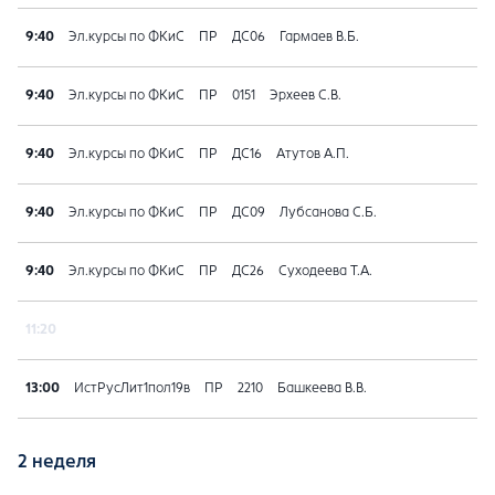
9:40
Эл.курсы по ФКиС
ПР
ДС06
Гармаев В.Б.
9:40
Эл.курсы по ФКиС
ПР
0151
Эрхеев С.В.
9:40
Эл.курсы по ФКиС
ПР
ДС16
Атутов А.П.
9:40
Эл.курсы по ФКиС
ПР
ДС09
Лубсанова С.Б.
9:40
Эл.курсы по ФКиС
ПР
ДС26
Суходеева Т.А.
11:20
13:00
ИстРусЛит1пол19в
ПР
2210
Башкеева В.В.
2 неделя