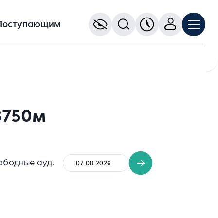
Поступающим
3750м
ободные ауд.