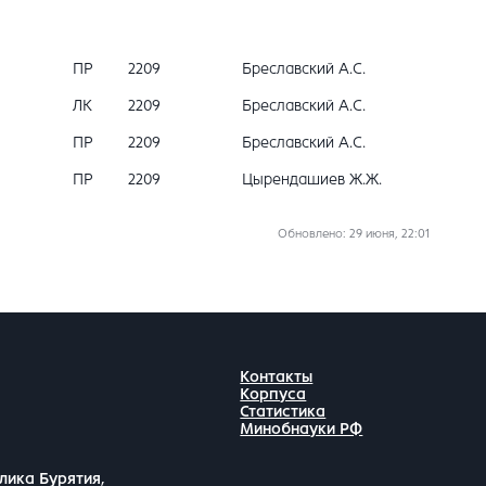
ПР
2209
Бреславский А.С.
ЛК
2209
Бреславский А.С.
ПР
2209
Бреславский А.С.
ПР
2209
Цырендашиев Ж.Ж.
Обновлено
: 29 июня, 22:01
Контакты
Корпуса
Статистика
Минобнауки РФ
лика Бурятия,