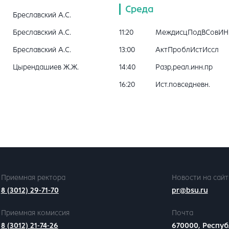
Среда
Бреславский А.С.
Бреславский А.С.
11:20
МеждисцПодВСовИН
Бреславский А.С.
13:00
АктПроблИстИссл
Цырендашиев Ж.Ж.
14:40
Разр,реал.инн.пр
16:20
Ист.повседневн.
Приемная ректора
Новости на сайт
8 (3012) 29-71-70
pr@bsu.ru
Приемная комиссия
Почта
8 (3012) 21-74-26
670000, Респуб