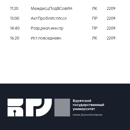
11:20
МеждисцПодВСовИН
ЛК
2209
13:00
АктПроблИстИссл
ПР
2209
14:40
Разр,реал.инн.пр
ПР
2209
16:20
Ист.повседневн.
ЛК
2209