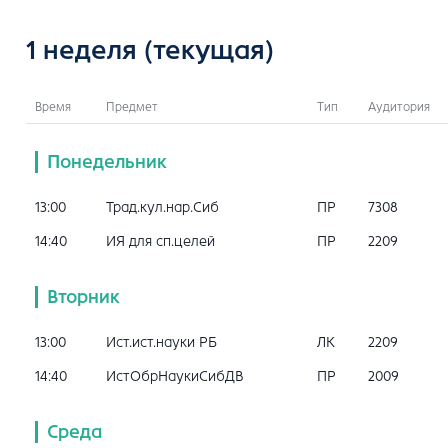
1 неделя
(текущая)
Время
Предмет
Тип
Аудитория
Понедельник
13:00
Трад.кул.нар.Сиб
ПР
7308
14:40
ИЯ для сп.целей
ПР
2209
Вторник
13:00
Ист.ист.науки РБ
ЛК
2209
14:40
ИстОбрНаукиСибДВ
ПР
2009
Среда