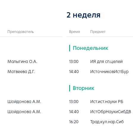
2 неделя
Преподаватель
Время
Предмет
Понедельник
Малыгина О.А.
13:00
ИЯ для сп.целей
Матвеева Д.Г.
14:40
ИсточниковИстБур
Вторник
Шойдонова А.М.
13:00
Ист.ист.науки РБ
Шойдонова А.М.
14:40
ИстОбрНаукиСибДВ
16:20
Трад.кул.нар.Сиб