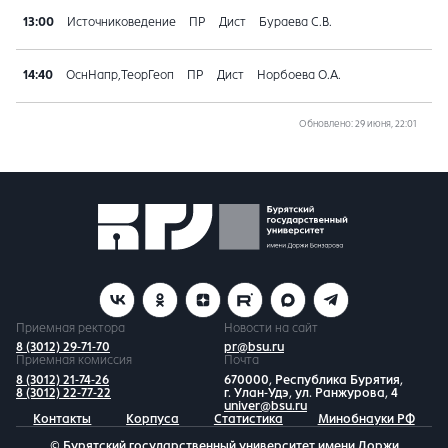
13:00
Источниковедение
ПР
Дист
Бураева С.В.
14:40
ОснНапр,ТеорГеоп
ПР
Дист
Норбоева О.А.
Обновлено
: 29 июня, 22:01
Приемная ректора
Новости на сайт
8 (3012) 29-71-70
pr@bsu.ru
Приемная комиссия
Почта
8 (3012) 21-74-26
670000, Республика Бурятия,
8 (3012) 22-77-22
г. Улан-Удэ, ул. Ранжурова, 4
univer@bsu.ru
Контакты
Корпуса
Статистика
Минобнауки РФ
© Бурятский государственный университет имени Доржи