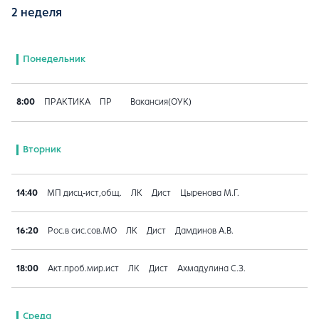
2 неделя
Понедельник
8:00
ПРАКТИКА
ПР
Вакансия(ОУК)
Вторник
14:40
МП дисц-ист,общ.
ЛК
Дист
Цыренова М.Г.
16:20
Рос.в сис.сов.МО
ЛК
Дист
Дамдинов А.В.
18:00
Акт.проб.мир.ист
ЛК
Дист
Ахмадулина С.З.
Среда