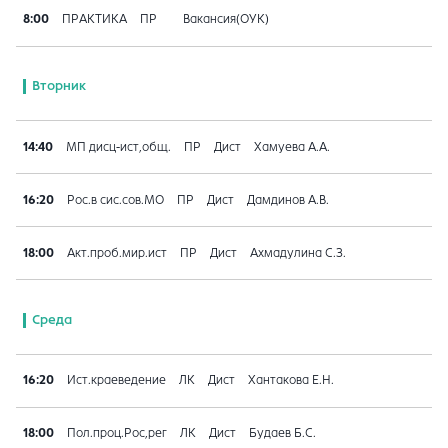
8:00
ПРАКТИКА
ПР
Вакансия(ОУК)
Вторник
14:40
МП дисц-ист,общ.
ПР
Дист
Хамуева А.А.
16:20
Рос.в сис.сов.МО
ПР
Дист
Дамдинов А.В.
18:00
Акт.проб.мир.ист
ПР
Дист
Ахмадулина С.З.
Среда
16:20
Ист.краеведение
ЛК
Дист
Хантакова Е.Н.
18:00
Пол.проц.Рос,рег
ЛК
Дист
Будаев Б.С.