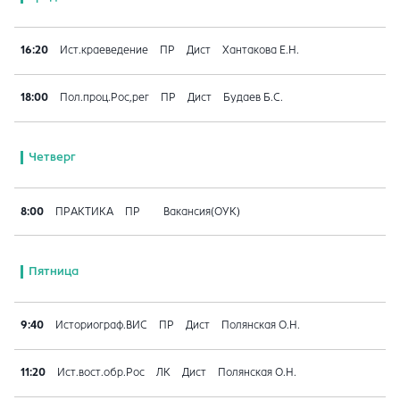
16:20
Ист.краеведение
ПР
Дист
Хантакова Е.Н.
18:00
Пол.проц.Рос,рег
ПР
Дист
Будаев Б.С.
Четверг
8:00
ПРАКТИКА
ПР
Вакансия(ОУК)
Пятница
9:40
Историограф.ВИС
ПР
Дист
Полянская О.Н.
11:20
Ист.вост.обр.Рос
ЛК
Дист
Полянская О.Н.