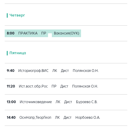
Четверг
8:00
ПРАКТИКА
ПР
Вакансия(ОУК)
Пятница
9:40
Историограф.ВИС
ЛК
Дист
Полянская О.Н.
11:20
Ист.вост.обр.Рос
ПР
Дист
Полянская О.Н.
13:00
Источниковедение
ЛК
Дист
Бураева С.В.
14:40
ОснНапр,ТеорГеоп
ЛК
Дист
Норбоева О.А.