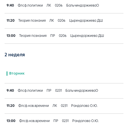
9:40
Флсф.политики
ЛК
0206
БальчиндоржиеваО
11:20
Теория познания
ЛК
0206
Цырендоржиева ДШ
13:00
Теория познания
ПР
0206
Цырендоржиева ДШ
2 неделя
Вторник
9:40
Флсф.политики
ПР
0231
БальчиндоржиеваО
11:20
Флсф.нов.времени
ЛК
0231
Рандалова О.Ю.
13:00
Флсф.нов.времени
ПР
0231
Рандалова О.Ю.