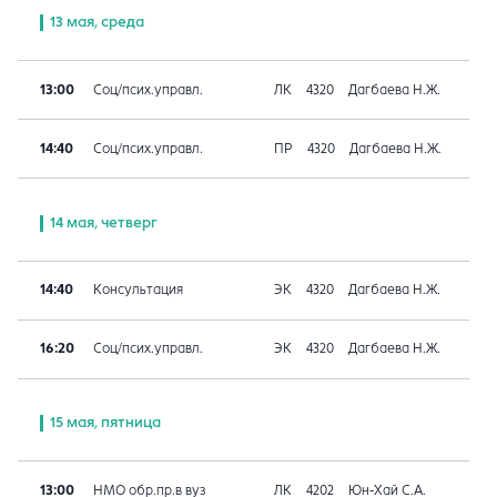
13 мая, среда
13:00
Соц/псих.управл.
ЛК
4320
Дагбаева Н.Ж.
14:40
Соц/псих.управл.
ПР
4320
Дагбаева Н.Ж.
14 мая, четверг
14:40
Консультация
ЭК
4320
Дагбаева Н.Ж.
16:20
Соц/псих.управл.
ЭК
4320
Дагбаева Н.Ж.
15 мая, пятница
13:00
НМО обр.пр.в вуз
ЛК
4202
Юн-Хай С.А.