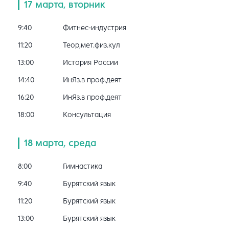
17 марта, вторник
9:40
Фитнес-индустрия
11:20
Теор,мет.физ.кул
13:00
История России
14:40
ИнЯз.в проф.деят
16:20
ИнЯз.в проф.деят
18:00
Консультация
18 марта, среда
8:00
Гимнастика
9:40
Бурятский язык
11:20
Бурятский язык
13:00
Бурятский язык