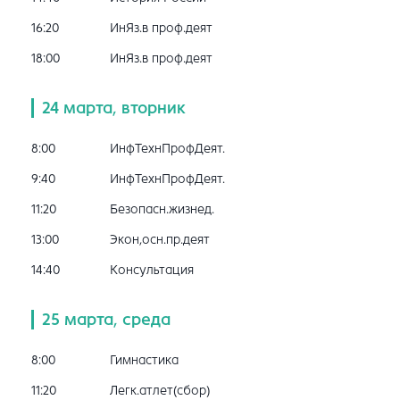
16:20
ИнЯз.в проф.деят
18:00
ИнЯз.в проф.деят
24 марта, вторник
8:00
ИнфТехнПрофДеят.
9:40
ИнфТехнПрофДеят.
11:20
Безопасн.жизнед.
13:00
Экон,осн.пр.деят
14:40
Консультация
25 марта, среда
8:00
Гимнастика
11:20
Легк.атлет(сбор)