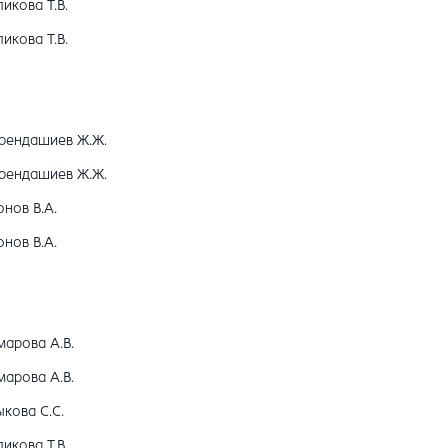
икова Т.В.
икова Т.В.
рендашиев Ж.Ж.
рендашиев Ж.Ж.
нов В.А.
нов В.А.
марова А.В.
марова А.В.
кова С.С.
икова Т.В.