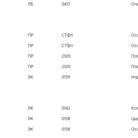
ЛБ
0417
Очи
ПР
СТФп
Осо
ПР
СТФп
Осо
ПР
2305
Пал
ПР
2305
Пал
ЭК
0139
На
ЛК
0142
Ко
ЛК
0138
Цы
ЭК
0138
Осо