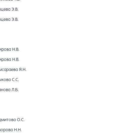
цева Э.В.
цева Э.В.
рова Н.В.
рова Н.В.
мсараева Я.Н.
кова С.С.
нова Л.Б.
дмитова О.С.
орова Н.Н.