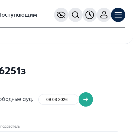
Поступающим
6251з
ободные ауд.
подаватель