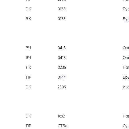
ЭК
0138
Бур
ЭК
0138
Бур
ЗЧ
0415
Очи
ЗЧ
0415
Очи
ЛК
0235
На
ПР
0144
Бры
ЭК
2309
Ива
ЭК
1сз2
На
ПР
СТБд
Сув