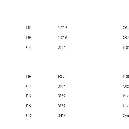
ПР
ДС19
Об
ПР
ДС19
Об
ЛК
0144
На
ПР
1сз2
На
ЛК
0144
Осо
ЛК
0139
Ива
ЛК
0139
Ива
ЛК
0417
Очи