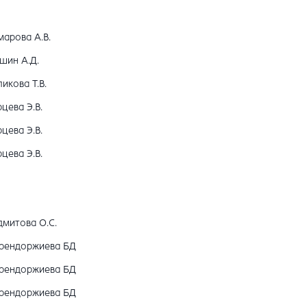
марова А.В.
шин А.Д.
икова Т.В.
цева Э.В.
цева Э.В.
цева Э.В.
дмитова О.С.
рендоржиева БД
рендоржиева БД
рендоржиева БД