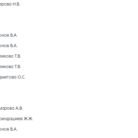
рова Н.В.
нов В.А.
нов В.А.
икова Т.В.
икова Т.В.
дмитова О.С.
марова А.В.
рендашиев Ж.Ж.
нов В.А.