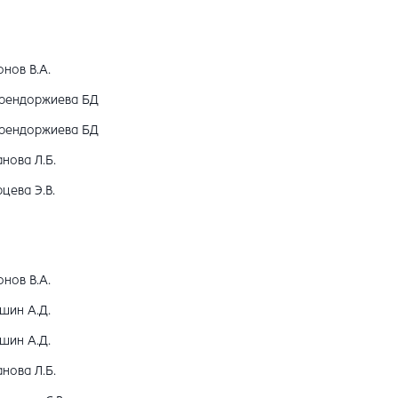
нов В.А.
рендоржиева БД
рендоржиева БД
нова Л.Б.
цева Э.В.
нов В.А.
шин А.Д.
шин А.Д.
нова Л.Б.