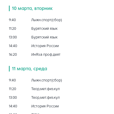
10 марта, вторник
9:40
Лыжн.спорт(сбор)
11:20
Бурятский язык
13:00
Бурятский язык
14:40
История России
16:20
ИнЯз.в проф.деят
11 марта, среда
9:40
Лыжн.спорт(сбор)
11:20
Теор,мет.физ.кул
13:00
Теор,мет.физ.кул
14:40
История России