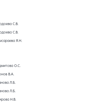
одоева С.В.
одоева С.В.
мсараева Я.Н.
дмитова О.С.
нов В.А.
нова Л.Б.
нова Л.Б.
рова Н.В.