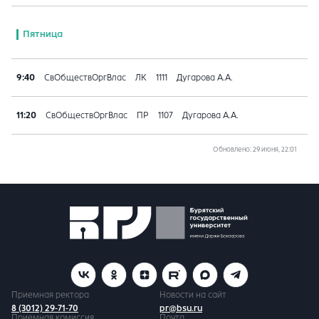
Пятница
9:40
СвОбществОргВлас
ЛК
1111
Дугарова А.А.
11:20
СвОбществОргВлас
ПР
1107
Дугарова А.А.
Обновлено
: 29 июня, 22:01
Приемная ректора
Новости на сайт
8 (3012) 29-71-70
pr@bsu.ru
Приемная комиссия
Почта