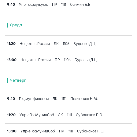
9:40
Упр.гос,мун.усл.
ПР
1111
Санжин Б.Б.
Среда
11:20
Нац.отн.в России
ЛК
1106
Будаева Д.Ц.
13:00
Нац.отн.в России
ПР
1106
Будаева Д.Ц.
Четверг
9:40
Гос,мун.финансы
ЛК
1111
Полянская Н.М.
11:20
Упр-еГосМуницСоб
ЛК
1111
Субанаков Г.Ю.
13:00
Упр-еГосМуницСоб
ПР
1111
Субанаков Г.Ю.