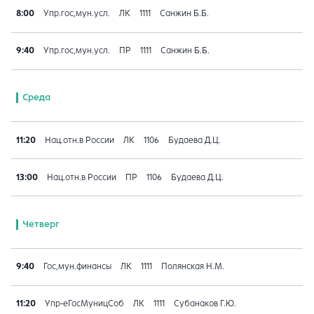
8:00
Упр.гос,мун.усл.
ЛК
1111
Санжин Б.Б.
9:40
Упр.гос,мун.усл.
ПР
1111
Санжин Б.Б.
Среда
11:20
Нац.отн.в России
ЛК
1106
Будаева Д.Ц.
13:00
Нац.отн.в России
ПР
1106
Будаева Д.Ц.
Четверг
9:40
Гос,мун.финансы
ЛК
1111
Полянская Н.М.
11:20
Упр-еГосМуницСоб
ЛК
1111
Субанаков Г.Ю.