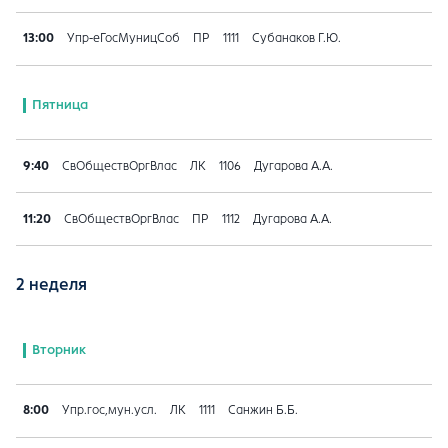
13:00
Упр-еГосМуницСоб
ПР
1111
Субанаков Г.Ю.
Пятница
9:40
СвОбществОргВлас
ЛК
1106
Дугарова А.А.
11:20
СвОбществОргВлас
ПР
1112
Дугарова А.А.
2 неделя
Вторник
8:00
Упр.гос,мун.усл.
ЛК
1111
Санжин Б.Б.