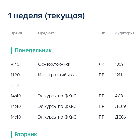
1 неделя
(текущая)
Время
Предмет
Тип
Аудитория
Понедельник
9:40
Осн.юр.техники
ЛК
1309
11:20
Иностранный язык
ПР
1211
13:00
14:40
Эл.курсы по ФКиС
ПР
4СЗ
14:40
Эл.курсы по ФКиС
ПР
ДС09
14:40
Эл.курсы по ФКиС
ПР
ДС06
Вторник