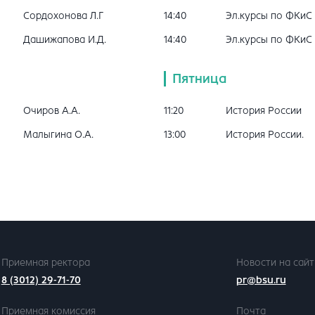
Сордохонова Л.Г
14:40
Эл.курсы по ФКиС
Дашижапова И.Д.
14:40
Эл.курсы по ФКиС
Пятница
Очиров А.А.
11:20
История России
Малыгина О.А.
13:00
История России.
Приемная ректора
Новости на сайт
8 (3012) 29-71-70
pr@bsu.ru
Приемная комиссия
Почта