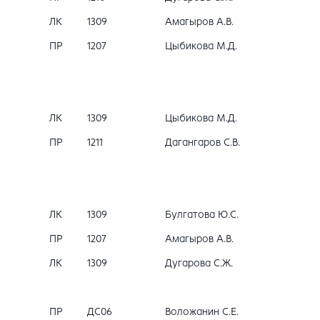
ЛК
1309
Амагыров А.В.
ПР
1207
Цыбикова М.Д.
ЛК
1309
Цыбикова М.Д.
ПР
1211
Дагангаров С.В.
ЛК
1309
Булгатова Ю.С.
ПР
1207
Амагыров А.В.
ЛК
1309
Дугарова С.Ж.
ПР
ДС06
Воложанин С.Е.