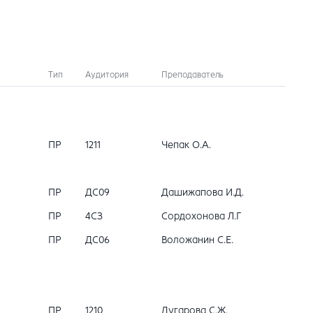
Тип
Аудитория
Преподаватель
ПР
1211
Чепак О.А.
ПР
ДС09
Дашижапова И.Д.
ПР
4СЗ
Сордохонова Л.Г
ПР
ДС06
Воложанин С.Е.
ПР
1210
Дугарова С.Ж.