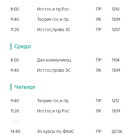
8:00
Ист.гос.и пр.Рос
ПР
1210
9:40
Теория гос.и пр.
ЛК
1309
11:20
Ист.гос,права ЗС
ПР
1207
Среда
8:00
Дел.коммуникац.
ПР
1104
9:40
Ист.гос,права ЗС
ЛК
1309
Четверг
9:40
Теория гос.и пр.
ПР
1212
11:20
Ист.гос.и пр.Рос
ЛК
1309
13:00
14:40
Эл.курсы по ФКиС
ПР
ДС06