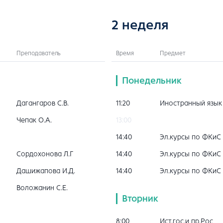
2 неделя
Преподаватель
Время
Предмет
Понедельник
Дагангаров С.В.
11:20
Иностранный язык
Чепак О.А.
13:00
14:40
Эл.курсы по ФКиС
Сордохонова Л.Г
14:40
Эл.курсы по ФКиС
Дашижапова И.Д.
14:40
Эл.курсы по ФКиС
Воложанин С.Е.
Вторник
8:00
Ист.гос.и пр.Рос