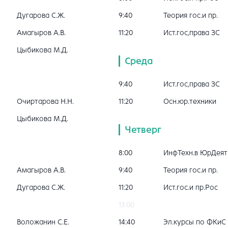
Дугарова С.Ж.
9:40
Теория гос.и пр.
Амагыров А.В.
11:20
Ист.гос,права ЗС
Цыбикова М.Д.
Среда
9:40
Ист.гос,права ЗС
Очиртарова Н.Н.
11:20
Осн.юр.техники
Цыбикова М.Д.
Четверг
8:00
ИнфТехн.в ЮрДеят
Амагыров А.В.
9:40
Теория гос.и пр.
Дугарова С.Ж.
11:20
Ист.гос.и пр.Рос
13:00
Воложанин С.Е.
14:40
Эл.курсы по ФКиС