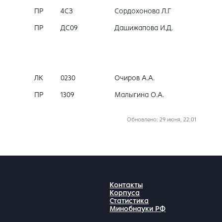
ПР
4СЗ
Сордохонова Л.Г
ПР
ДС09
Дашижапова И.Д.
ЛК
0230
Очиров А.А.
ПР
1309
Малыгина О.А.
Обновлено
: 29 июня, 22:01
Контакты
Корпуса
Статистика
Минобнауки РФ