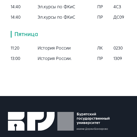
14:40
Эл.курсы по ФКиС
ПР
4СЗ
14:40
Эл.курсы по ФКиС
ПР
ДС09
Пятница
11:20
История России
ЛК
0230
13:00
История России.
ПР
1309