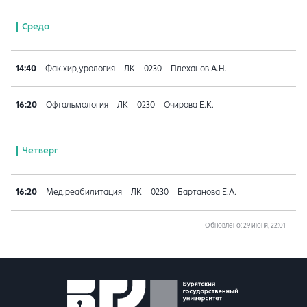
Среда
14:40
Фак.хир,урология
ЛК
0230
Плеханов А.Н.
16:20
Офтальмология
ЛК
0230
Очирова Е.К.
Четверг
16:20
Мед.реабилитация
ЛК
0230
Бартанова Е.А.
Обновлено
: 29 июня, 22:01