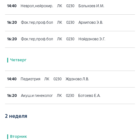
14:40
Неврол,нейрохир.
ЛК
0230
Бальхаев И.М.
16:20
Фак.тер,проф.бол
ЛК
0230
Архипова Э.В.
16:20
Фак.тер,проф.бол
ЛК
0230
Найданова Э.Г.
Четверг
14:40
Педиатрия
ЛК
0230
Жданова Л.В.
16:20
Акуш.и гинеколог
ЛК
0230
Ботоева Е.А.
2 неделя
Вторник