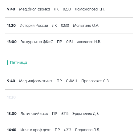
9:40
Мед,биол.физика
ЛК
0230
Ламажапова Г.П.
11:20
История России
ЛК
0230
Малыгина О.А.
13:00
Эл.курсы по ФКиС
ПР
0151
Яковлева Н.В.
Пятница
9:40
Мед.информатика.
ПР
СИМЦ
Преловская С.З.
11:20
13:00
Латинский язык
ПР
6215
Эрдынеева Д.В.
14:40
ИнЯз.в проф.деят
ПР
6212
Раднаева Л.Д.