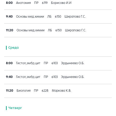
8:00
Анатомия
ПР
6119
Борисова И.И
9:40
Основы мед.химии
ЛБ
6150
Ширапова Г.С.
11:20
Основы мед.химии
ЛБ
6150
Ширапова Г.С.
Среда
8:00
Гистол,эмбр,цит
ПР
6103
Эрдынеева О.Б.
9:40
Гистол,эмбр,цит
ПР
6103
Эрдынеева О.Б.
11:20
Биология
ПР
6228
Маркова К.В.
Четверг