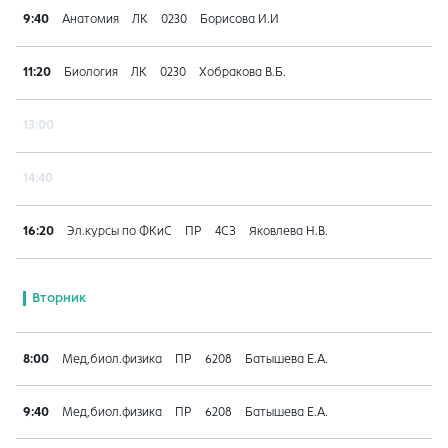
9:40
Анатомия
ЛК
0230
Борисова И.И
11:20
Биология
ЛК
0230
Хобракова В.Б.
13:00
14:40
16:20
Эл.курсы по ФКиС
ПР
4СЗ
Яковлева Н.В.
Вторник
8:00
Мед,биол.физика
ПР
6208
Батышева Е.А.
9:40
Мед,биол.физика
ПР
6208
Батышева Е.А.