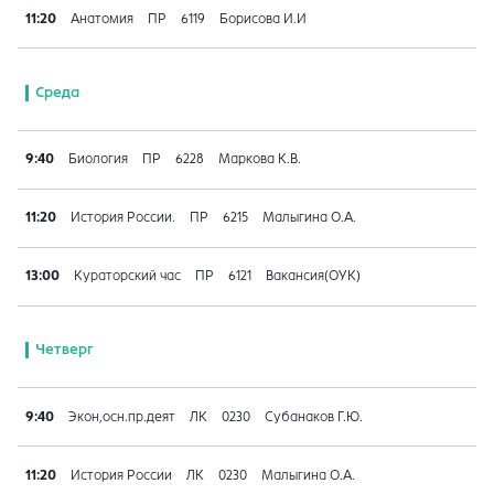
11:20
Анатомия
ПР
6119
Борисова И.И
Среда
9:40
Биология
ПР
6228
Маркова К.В.
11:20
История России.
ПР
6215
Малыгина О.А.
13:00
Кураторский час
ПР
6121
Вакансия(ОУК)
Четверг
9:40
Экон,осн.пр.деят
ЛК
0230
Субанаков Г.Ю.
11:20
История России
ЛК
0230
Малыгина О.А.