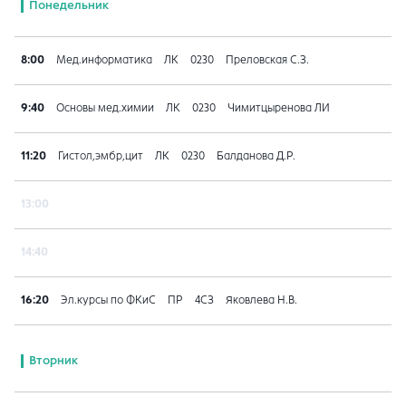
Понедельник
8:00
Мед.информатика
ЛК
0230
Преловская С.З.
9:40
Основы мед.химии
ЛК
0230
Чимитцыренова ЛИ
11:20
Гистол,эмбр,цит
ЛК
0230
Балданова Д.Р.
13:00
14:40
16:20
Эл.курсы по ФКиС
ПР
4СЗ
Яковлева Н.В.
Вторник