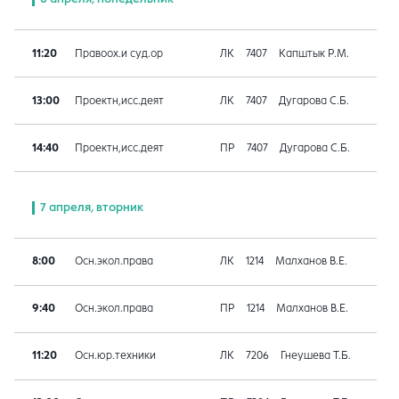
11:20
Правоох.и суд.ор
ЛК
7407
Капштык Р.М.
13:00
Проектн,исс.деят
ЛК
7407
Дугарова С.Б.
14:40
Проектн,исс.деят
ПР
7407
Дугарова С.Б.
7 апреля, вторник
8:00
Осн.экол.права
ЛК
1214
Малханов В.Е.
9:40
Осн.экол.права
ПР
1214
Малханов В.Е.
11:20
Осн.юр.техники
ЛК
7206
Гнеушева Т.Б.