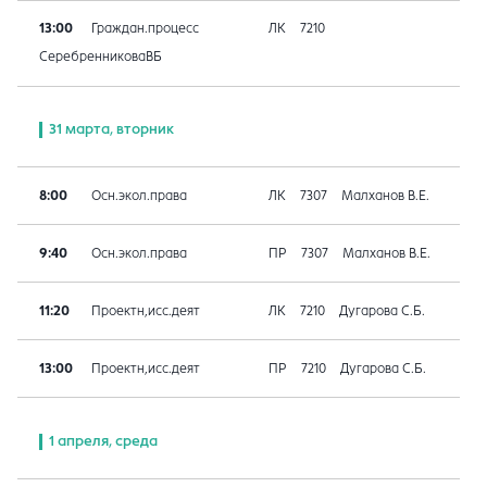
13:00
Граждан.процесс
ЛК
7210
СеребренниковаВБ
31 марта, вторник
8:00
Осн.экол.права
ЛК
7307
Малханов В.Е.
9:40
Осн.экол.права
ПР
7307
Малханов В.Е.
11:20
Проектн,исс.деят
ЛК
7210
Дугарова С.Б.
13:00
Проектн,исс.деят
ПР
7210
Дугарова С.Б.
1 апреля, среда