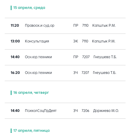
15 апреля, среда
11:20
Правоох.и суд.ор
ПР
7110
Капштык Р.М.
13:00
Консультация
ЭК
7110
Капштык Р.М.
14:40
Осн.юр.техники
ПР
7207
Гнеушева Т.Б.
16:20
Осн.юр.техники
ЗЧ
7207
Гнеушева Т.Б.
16 апреля, четверг
14:40
ПсихолСоцПрДеят
ЗЧ
7206
Доржиева М.О.
17 апреля, пятница