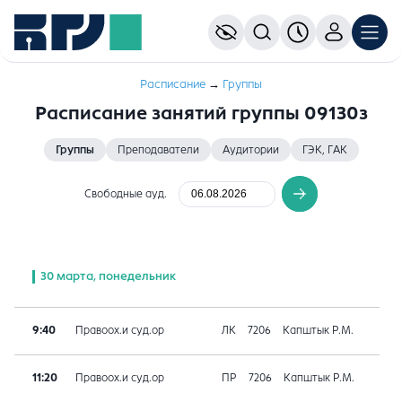
Расписание
→
Группы
Расписание занятий группы 09130з
Группы
Преподаватели
Аудитории
ГЭК, ГАК
Свободные ауд.
30 марта, понедельник
9:40
Правоох.и суд.ор
ЛК
7206
Капштык Р.М.
11:20
Правоох.и суд.ор
ПР
7206
Капштык Р.М.