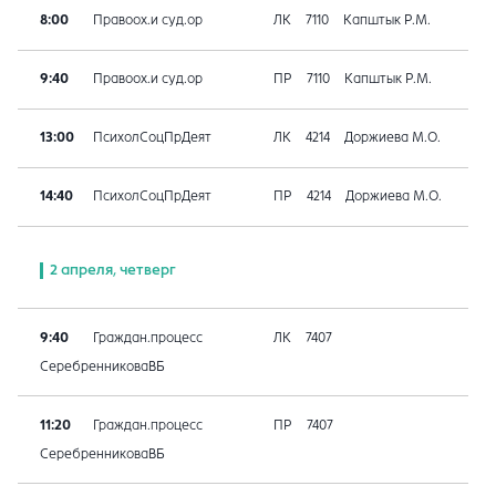
8:00
Правоох.и суд.ор
ЛК
7110
Капштык Р.М.
9:40
Правоох.и суд.ор
ПР
7110
Капштык Р.М.
13:00
ПсихолСоцПрДеят
ЛК
4214
Доржиева М.О.
14:40
ПсихолСоцПрДеят
ПР
4214
Доржиева М.О.
2 апреля, четверг
9:40
Граждан.процесс
ЛК
7407
СеребренниковаВБ
11:20
Граждан.процесс
ПР
7407
СеребренниковаВБ