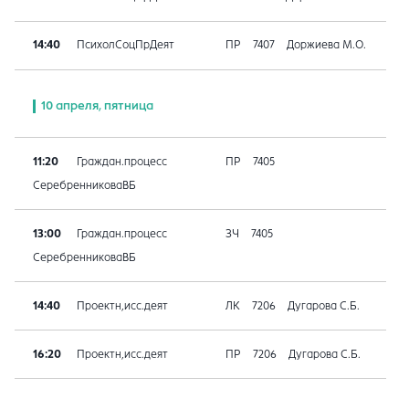
14:40
ПсихолСоцПрДеят
ПР
7407
Доржиева М.О.
10 апреля, пятница
11:20
Граждан.процесс
ПР
7405
СеребренниковаВБ
13:00
Граждан.процесс
ЗЧ
7405
СеребренниковаВБ
14:40
Проектн,исс.деят
ЛК
7206
Дугарова С.Б.
16:20
Проектн,исс.деят
ПР
7206
Дугарова С.Б.