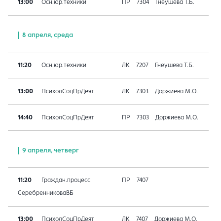
13:00
Осн.юр.техники
ПР
7304
Гнеушева Т.Б.
8 апреля, среда
11:20
Осн.юр.техники
ЛК
7207
Гнеушева Т.Б.
13:00
ПсихолСоцПрДеят
ЛК
7303
Доржиева М.О.
14:40
ПсихолСоцПрДеят
ПР
7303
Доржиева М.О.
9 апреля, четверг
11:20
Граждан.процесс
ПР
7407
СеребренниковаВБ
13:00
ПсихолСоцПрДеят
ЛК
7407
Доржиева М.О.