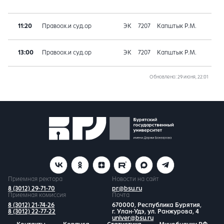
11:20
Правоох.и суд.ор
ЭК
7207
Капштык Р.М.
13:00
Правоох.и суд.ор
ЭК
7207
Капштык Р.М.
Обновлено
: 29 июня, 22:01
Приемная ректора
Новости на сайт
8 (3012) 29-71-70
pr@bsu.ru
Приемная комиссия
Почта
8 (3012) 21-74-26
670000, Республика Бурятия,
8 (3012) 22-77-22
г. Улан-Удэ, ул. Ранжурова, 4
univer@bsu.ru