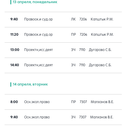
13 апреля, понедельник
9:40
Правоох.и суд.ор
ЛК
7206
Капштык Р.М.
11:20
Правоох.и суд.ор
ПР
7206
Капштык Р.М.
13:00
Проектн,исс.деят
ЗЧ
7110
Дугарова С.Б.
14:40
Проектн,исс.деят
ЗЧ
7110
Дугарова С.Б.
14 апреля, вторник
8:00
Осн.экол.права
ПР
7307
Малханов В.Е.
9:40
Осн.экол.права
ЗЧ
7307
Малханов В.Е.