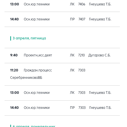
13:00
Осн.юр.техники
ЛК
7406
Гнеушева Т.Б.
14:40
Осн.юр.техники
ПР
7407
Гнеушева Т.Б.
3 апреля, пятница
9:40
Проектн,исс.деят
ЛК
7210
Дугарова С.Б.
11:20
Граждан.процесс
ЛК
7303
СеребренниковаВБ
13:00
Осн.юр.техники
ЛК
7303
Гнеушева Т.Б.
14:40
Осн.юр.техники
ПР
7303
Гнеушева Т.Б.
6 апреля, понедельник