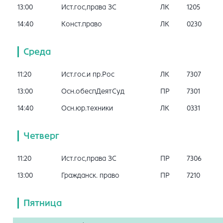
13:00
Ист.гос,права ЗС
ЛК
1205
14:40
Конст.право
ЛК
0230
Среда
11:20
Ист.гос.и пр.Рос
ЛК
7307
13:00
Осн.обеспДеятСуд
ПР
7301
14:40
Осн.юр.техники
ЛК
0331
Четверг
11:20
Ист.гос,права ЗС
ПР
7306
13:00
Гражданск. право
ПР
7210
Пятница