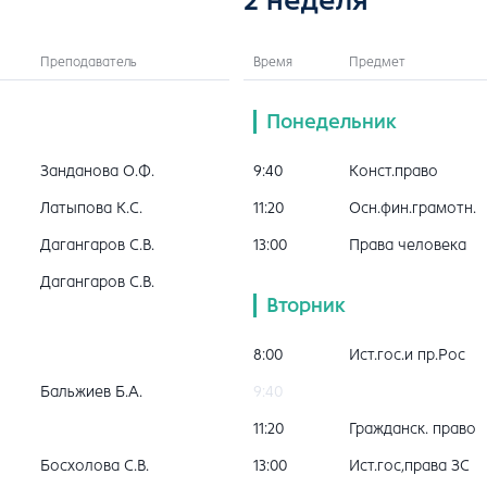
Преподаватель
Время
Предмет
Понедельник
Занданова О.Ф.
9:40
Конст.право
Латыпова К.С.
11:20
Осн.фин.грамотн.
Дагангаров С.В.
13:00
Права человека
Дагангаров С.В.
Вторник
8:00
Ист.гос.и пр.Рос
Бальжиев Б.А.
9:40
11:20
Гражданск. право
Босхолова С.В.
13:00
Ист.гос,права ЗС