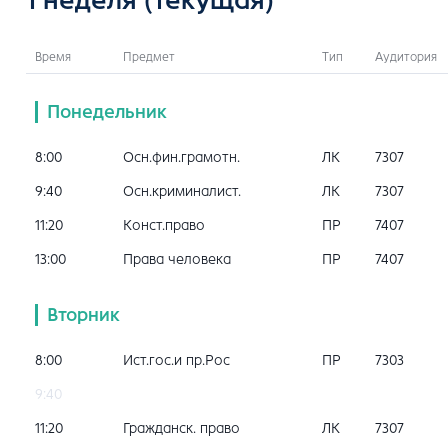
Время
Предмет
Тип
Аудитория
Понедельник
8:00
Осн.фин.грамотн.
ЛК
7307
9:40
Осн.криминалист.
ЛК
7307
11:20
Конст.право
ПР
7407
13:00
Права человека
ПР
7407
Вторник
8:00
Ист.гос.и пр.Рос
ПР
7303
9:40
11:20
Гражданск. право
ЛК
7307