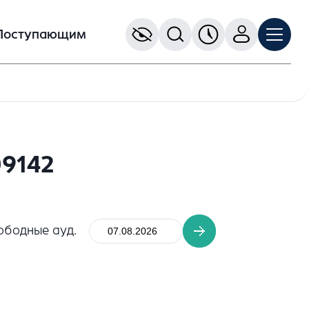
Поступающим
09142
ободные ауд.