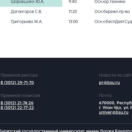
Шаракшанэ Ю.А.
9:40
Осн.юр.техники
Дагангаров С.В.
11:20
Осн.бережл.пр-ва
Григорьева М.А.
13:00
Осн.обеспДеятСуд
Приемная ректора
Новости на сайт
8 (3012) 29-71-70
pr@bsu.ru
Приемная комиссия
Почта
8 (3012) 21-74-26
670000, Респуб
8 (3012) 22-77-22
г. Улан-Удэ, ул.
univer@bsu.ru
Бурятский государственный университет имени Доржи Банзар