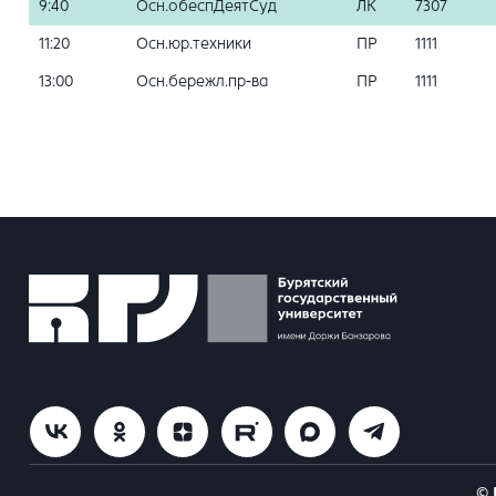
9:40
Осн.обеспДеятСуд
ЛК
7307
11:20
Осн.юр.техники
ПР
1111
13:00
Осн.бережл.пр-ва
ПР
1111
© 