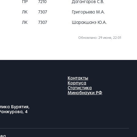
ПР
7210
Дагангаров С.В.
ЛК
7307
Григорьева М.А.
ЛК
7307
Шаракшанэ Ю.А.
Обновлено
: 29 июня, 22:01
Контакты
Корпуса
Статистика
Минобнауки РФ
лика Бурятия,
 Ранжурова, 4
ова