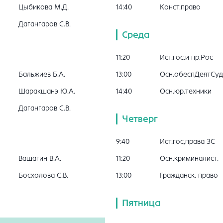
Цыбикова М.Д.
14:40
Конст.право
Дагангаров С.В.
Среда
11:20
Ист.гос.и пр.Рос
Бальжиев Б.А.
13:00
Осн.обеспДеятСуд
Шаракшанэ Ю.А.
14:40
Осн.юр.техники
Дагангаров С.В.
Четверг
9:40
Ист.гос,права ЗС
Вашагин В.А.
11:20
Осн.криминалист.
Босхолова С.В.
13:00
Гражданск. право
Пятница