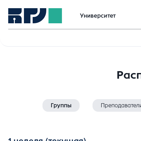
Университет
Расп
Группы
Преподавател
1 неделя
(текущая)