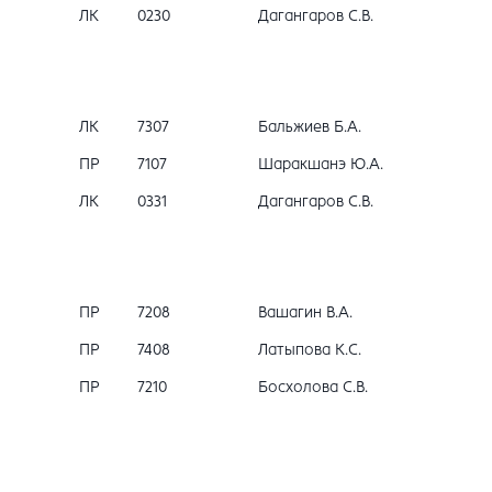
ЛК
0230
Дагангаров С.В.
ЛК
7307
Бальжиев Б.А.
ПР
7107
Шаракшанэ Ю.А.
ЛК
0331
Дагангаров С.В.
ПР
7208
Вашагин В.А.
ПР
7408
Латыпова К.С.
ПР
7210
Босхолова С.В.