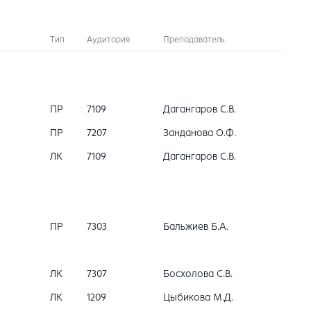
Тип
Аудитория
Преподаватель
ПР
7109
Дагангаров С.В.
ПР
7207
Занданова О.Ф.
ЛК
7109
Дагангаров С.В.
ПР
7303
Бальжиев Б.А.
ЛК
7307
Босхолова С.В.
ЛК
1209
Цыбикова М.Д.