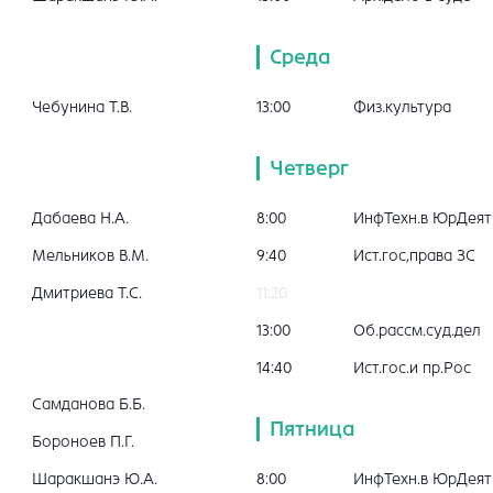
Среда
Чебунина Т.В.
13:00
Физ.культура
Четверг
Дабаева Н.А.
8:00
ИнфТехн.в ЮрДеят
Мельников В.М.
9:40
Ист.гос,права ЗС
Дмитриева Т.С.
11:20
13:00
Об.рассм.суд.дел
14:40
Ист.гос.и пр.Рос
Самданова Б.Б.
Пятница
Бороноев П.Г.
Шаракшанэ Ю.А.
8:00
ИнфТехн.в ЮрДеят