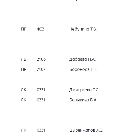
ПР
4СЗ
Чебунина Т.В.
ЛБ
2406
Дабаева Н.А.
ПР
7407
Бороноев П.Г.
ЛК
0331
Дмитриева Т.С.
ЛК
0331
Бальжиев Б.А.
ЛК
0331
Цыренжапов Ж.Э.