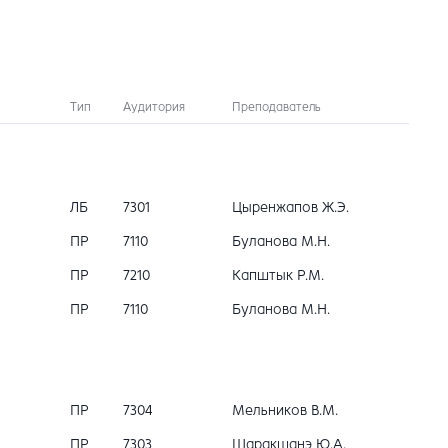
Тип
Аудитория
Преподаватель
ЛБ
7301
Цыренжапов Ж.Э.
ПР
7110
Буланова М.Н.
ПР
7210
Капштык Р.М.
ПР
7110
Буланова М.Н.
ПР
7304
Мельников В.М.
ПР
7303
Шаракшанэ Ю.А.