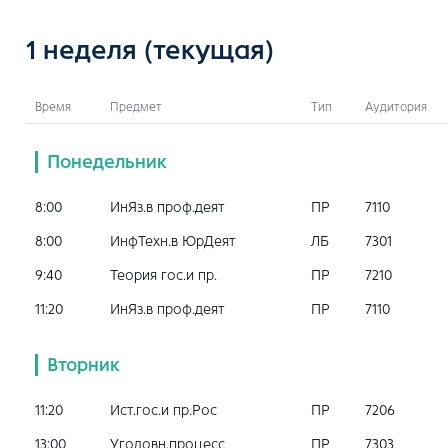
1 неделя
(текущая)
Время
Предмет
Тип
Аудитория
Понедельник
8:00
ИнЯз.в проф.деят
ПР
7110
8:00
ИнфТехн.в ЮрДеят
ЛБ
7301
9:40
Теория гос.и пр.
ПР
7210
11:20
ИнЯз.в проф.деят
ПР
7110
Вторник
11:20
Ист.гос.и пр.Рос
ПР
7206
13:00
Уголовн.процесс
ПР
7303