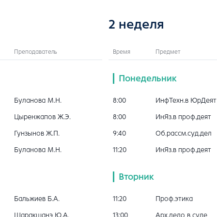
2 неделя
Преподаватель
Время
Предмет
Понедельник
Буланова М.Н.
8:00
ИнфТехн.в ЮрДеят
Цыренжапов Ж.Э.
8:00
ИнЯз.в проф.деят
Гунзынов Ж.П.
9:40
Об.рассм.суд.дел
Буланова М.Н.
11:20
ИнЯз.в проф.деят
Вторник
Бальжиев Б.А.
11:20
Проф.этика
Шаракшанэ Ю.А.
13:00
Арх.дело в суде