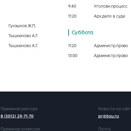
9:40
Уголовн.процесс
11:20
Арх.дело в суде
Гунзынов Ж.П.
Суббота
Тышкенова А.Г.
Тышкенова А.Г.
11:20
Администр.право
13:00
Администр.право
Приемная ректора
Новости на сайт
8 (3012) 29-71-70
pr@bsu.ru
Приемная комиссия
Почта