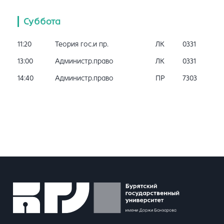
Суббота
11:20
Теория гос.и пр.
ЛК
0331
13:00
Администр.право
ЛК
0331
14:40
Администр.право
ПР
7303