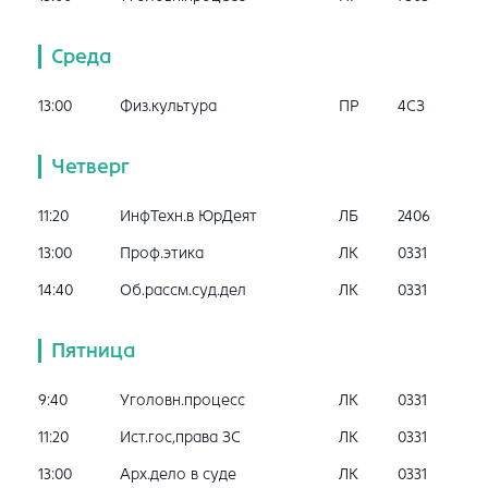
Среда
13:00
Физ.культура
ПР
4СЗ
Четверг
11:20
ИнфТехн.в ЮрДеят
ЛБ
2406
13:00
Проф.этика
ЛК
0331
14:40
Об.рассм.суд.дел
ЛК
0331
Пятница
9:40
Уголовн.процесс
ЛК
0331
11:20
Ист.гос,права ЗС
ЛК
0331
13:00
Арх.дело в суде
ЛК
0331