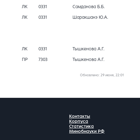
ЛК
0331
Самданова Б.Б.
ЛК
0331
Шаракшанэ Ю.А.
ЛК
0331
Тышкенова А.Г.
ПР
7303
Тышкенова А.Г.
Обновлено
: 29 июня, 22:01
Контакты
Корпуса
Статистика
Минобнауки РФ