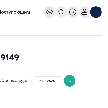
Поступающим
09149
ободные ауд.