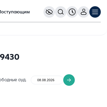
Поступающим
09430
ободные ауд.