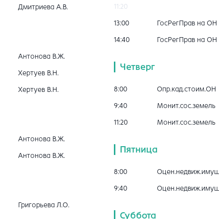
11:20
Дмитриева А.В.
13:00
ГосРегПрав на ОН
14:40
ГосРегПрав на ОН
Антонова В.Ж.
Четверг
Хертуев В.Н.
8:00
Опр.кад.стоим.ОН
Хертуев В.Н.
9:40
Монит.сос.земель
11:20
Монит.сос.земель
Антонова В.Ж.
Пятница
Антонова В.Ж.
8:00
Оцен.недвиж.иму
9:40
Оцен.недвиж.иму
Григорьева Л.О.
Суббота