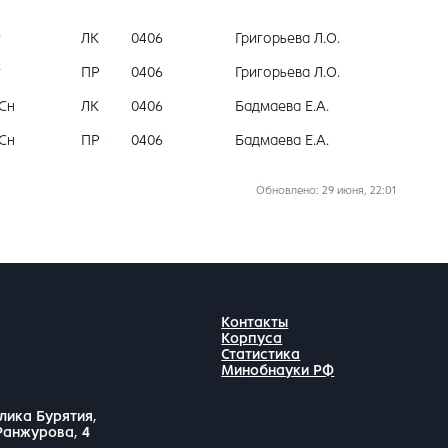
г
ЛК
0406
Григорьева Л.О.
г
ПР
0406
Григорьева Л.О.
Сн
ЛК
0406
Бадмаева Е.А.
Сн
ПР
0406
Бадмаева Е.А.
Обновлено
: 29 июня, 22:01
Контакты
Корпуса
Статистика
Минобнауки РФ
лика Бурятия,
 Ранжурова, 4