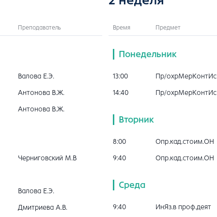
Преподаватель
Время
Предмет
Понедельник
Валова Е.Э.
13:00
Пр/охрМерКонтИс
Антонова В.Ж.
14:40
Пр/охрМерКонтИс
Антонова В.Ж.
Вторник
8:00
Опр.кад.стоим.ОН
Черниговский М.В
9:40
Опр.кад.стоим.ОН
Среда
Валова Е.Э.
9:40
ИнЯз.в проф.деят
Дмитриева А.В.