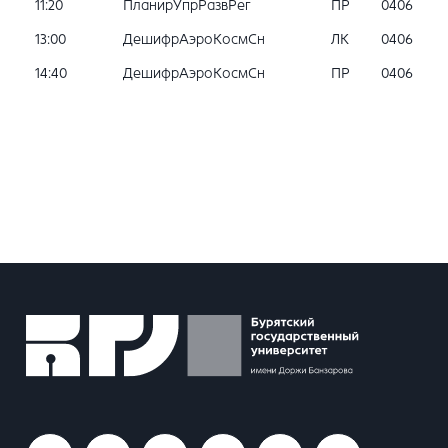
11:20
ПланирУпрРазвРег
ПР
0406
13:00
ДешифрАэроКосмСн
ЛК
0406
14:40
ДешифрАэроКосмСн
ПР
0406