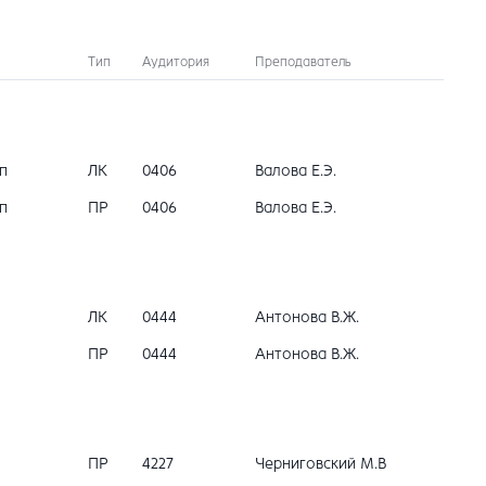
Тип
Аудитория
Преподаватель
п
ЛК
0406
Валова Е.Э.
п
ПР
0406
Валова Е.Э.
ЛК
0444
Антонова В.Ж.
ПР
0444
Антонова В.Ж.
ПР
4227
Черниговский М.В