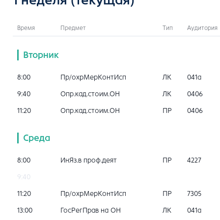
Время
Предмет
Тип
Аудитория
Вторник
8:00
Пр/охрМерКонтИсп
ЛК
041a
9:40
Опр.кад.стоим.ОН
ЛК
0406
11:20
Опр.кад.стоим.ОН
ПР
0406
Среда
8:00
ИнЯз.в проф.деят
ПР
4227
9:40
11:20
Пр/охрМерКонтИсп
ПР
7305
13:00
ГосРегПрав на ОН
ЛК
041a