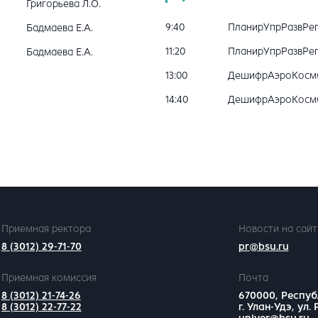
Григорьева Л.О.
9:40
ПланирУпрРазвРе
Бадмаева Е.А.
11:20
ПланирУпрРазвРе
Бадмаева Е.А.
13:00
ДешифрАэроКосм
14:40
ДешифрАэроКосм
Приемная ректора
Новости на сайт
8 (3012) 29-71-70
pr@bsu.ru
Приемная комиссия
Почта
8 (3012) 21-74-26
670000, Респуб
8 (3012) 22-77-22
г. Улан-Удэ, ул.