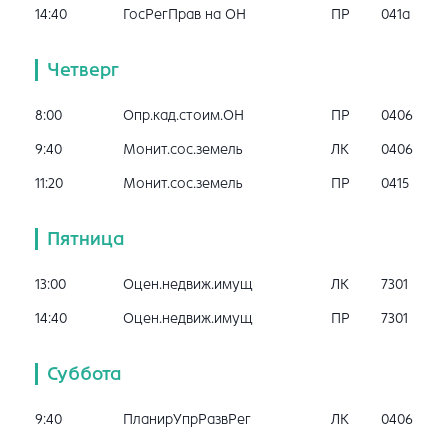
14:40
ГосРегПрав на ОН
ПР
041a
Четверг
8:00
Опр.кад.стоим.ОН
ПР
0406
9:40
Монит.сос.земель
ЛК
0406
11:20
Монит.сос.земель
ПР
0415
Пятница
13:00
Оцен.недвиж.имущ
ЛК
7301
14:40
Оцен.недвиж.имущ
ПР
7301
Суббота
9:40
ПланирУпрРазвРег
ЛК
0406