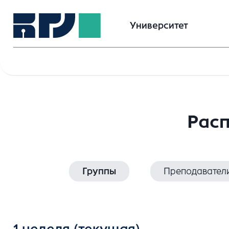
Университет
Расп
Группы
Преподавател
1 неделя
(текущая)