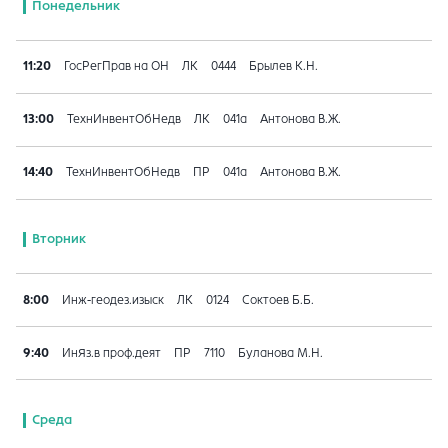
Понедельник
11:20
ГосРегПрав на ОН
ЛК
0444
Брылев К.Н.
13:00
ТехнИнвентОбНедв
ЛК
041a
Антонова В.Ж.
14:40
ТехнИнвентОбНедв
ПР
041a
Антонова В.Ж.
Вторник
8:00
Инж-геодез.изыск
ЛК
0124
Соктоев Б.Б.
9:40
ИнЯз.в проф.деят
ПР
7110
Буланова М.Н.
Среда