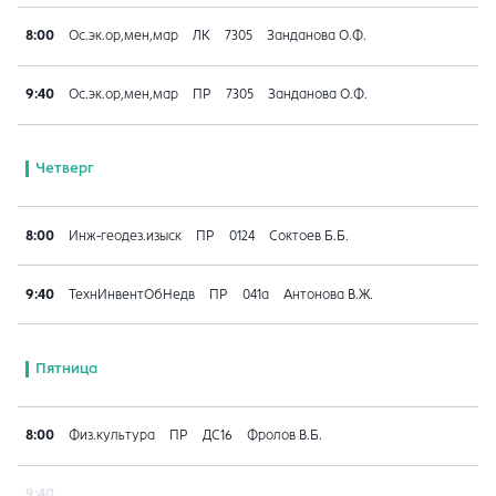
8:00
Ос.эк.ор,мен,мар
ЛК
7305
Занданова О.Ф.
9:40
Ос.эк.ор,мен,мар
ПР
7305
Занданова О.Ф.
Четверг
8:00
Инж-геодез.изыск
ПР
0124
Соктоев Б.Б.
9:40
ТехнИнвентОбНедв
ПР
041a
Антонова В.Ж.
Пятница
8:00
Физ.культура
ПР
ДС16
Фролов В.Б.
9:40