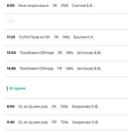
8:00
Инж-геодез.изыск
ЛК
0124
Соктоев Б.Б.
9:40
11:20
ГосРегПрав на ОН
ЛК
041a
Брылев К.Н.
13:00
ТехнИнвентОбНедв
ЛК
041a
Антонова В.Ж.
14:40
ТехнИнвентОбНедв
ПР
041a
Антонова В.Ж.
Вторник
8:00
Ос.эк.ор,мен,мар
ЛК
7206
Занданова О.Ф.
9:40
Ос.эк.ор,мен,мар
ПР
7206
Занданова О.Ф.