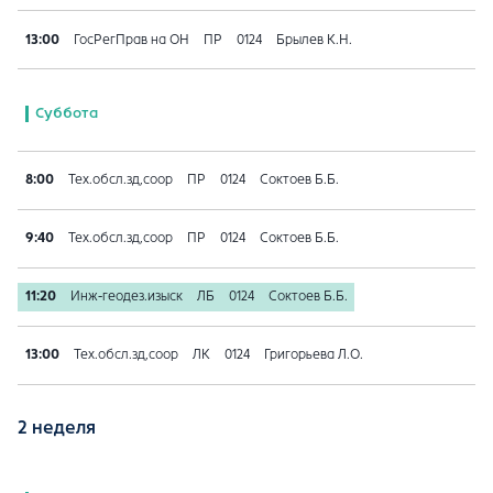
13:00
ГосРегПрав на ОН
ПР
0124
Брылев К.Н.
Суббота
8:00
Тех.обсл.зд,соор
ПР
0124
Соктоев Б.Б.
9:40
Тех.обсл.зд,соор
ПР
0124
Соктоев Б.Б.
11:20
Инж-геодез.изыск
ЛБ
0124
Соктоев Б.Б.
13:00
Тех.обсл.зд,соор
ЛК
0124
Григорьева Л.О.
2 неделя