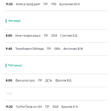
11:20
ИнЯз.в проф.деят
ПР
7110
Буланова М.Н.
Четверг
8:00
Инж-геодез.изыск
ПР
0124
Соктоев Б.Б.
9:40
ТехнИнвентОбНедв
ПР
041a
Антонова В.Ж.
Пятница
8:00
Физ.культура
ПР
ДС16
Фролов В.Б.
9:40
11:20
ГосРегПрав на ОН
ПР
0124
Брылев К.Н.