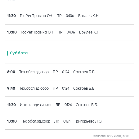
11:20
ГосРегПрав на ОН
ПР
0406
Брылев К.Н.
13:00
ГосРегПрав на ОН
ПР
0406
Брылев К.Н.
Суббота
8:00
Тех.обсл.зд,соор
ПР
0124
Соктоев Б.Б.
9:40
Тех.обсл.зд,соор
ПР
0124
Соктоев Б.Б.
11:20
Инж-геодез.изыск
ЛБ
0124
Соктоев Б.Б.
13:00
Тех.обсл.зд,соор
ЛК
0124
Григорьева Л.О.
Обновлено
: 29 июня, 22:01