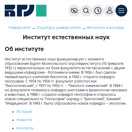
Университет
→
Структура университета
→
Институты и колледж
Институт естественных наук
Об институте
Институт естественных наук функционирует с момента
образования Бурят-Монгольского агропединститута (10 февраля
1932 г.) первоначально на базе факультета естествознания с двумя
ведущими кафедрами - ботаники и химии. В 1936 г. был сделан
первый выпуск учителей-биологов, в 1942 г. открыта кафедра
географии. С 1954 по 1956 гг. факультет работал как
"биологический", с 1957 по 1992 гг. – "биолого-химический". В 1984 г.
на факультете появилась кафедра анатомии и физиологии человека
и животных, в 1988 г. создана кафедра географии и открылась
новая специальность "География" наряду с "Биологией", Химией",
"Медициной". В 1993 г. была образована новая кафедра – экологии.
История
Новости
Контакты