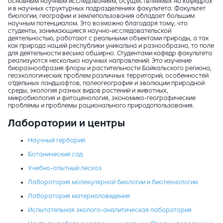
основным научным исследованиям, осуществляемых на кафедрах
и в научных структурных подразделениях факультета. Факультет
биологии, географии и землепользования обладает большим
научным потенциалом. Это возможно благодаря тому, что
студенты, занимающиеся научно-исследовательской
деятельностью, работают с реальными объектами природы, а так
как природа нашей республики уникальна и разнообразна, то поле
для деятельности весьма обширно. Студентами кафедр факультета
реализуются несколько научных направлений. Это изучение
биоразнообразия флоры и растительности Байкальского региона,
геоэкологических проблем различных территорий, особенностей
отдельных ландшафтов, палеогеография и эволюции природной
среды, экология разных видов растений и животных,
микробиология и фитоценология, экономико-географические
проблемы и проблемы рационального природопользования.
Лаборатории и центры
Научный гербарий
Ботанический сад
Учебно-опытный лесхоз
Лаборатория молекулярной биологии и биотехнологии
Лаборатория материаловедения
Испытательная эколого-аналитическая лаборатория