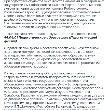
При подготовке студентов учитываются изменения в федеральных
государственных образовательных стандартах, в учебный план
включены новые модули по технологии: Робототехника,
Компьютерная графика, 3Дмоделирование и прототипирование.
Особенностью подготовки является необходимое сочетание
двойного бакалавриата учитель технологии и информатики.
Современный учитель технологии должен владеть глубокими
знаниями в области информационных технологий.
Также кафедра ведет подготовку магистров по направлению
44.04.01 Педагогическое образование (Педагогический
дизайн).
«Педагогический дизайн» состоит в обеспечении качественной
подготовки конкурентоспособных специалистов в области
преподавания, обучения, проектирования образовательных
программ, организации и реализации образовательных
исследований и осуществления методического сопровождения
образовательного процесса.
Кафедра ведет активную работу по международному
сотрудничеству с институтом изобразительного искусства и
дизайна Монгольского государственного университета
образования и институтом дизайна (Улан-Батор), проведены
переговоры и установлена устная договоренность профессором
А. Бренне, директором Института искусств Университета
Оснабрюк, Германия, о возможном обмене студентами двух вузов
на дизайнерские практики. Заключены договора о сотрудничестве
с Мозырским государственным педагогическим университетом
имени И.П.Шамякина (Республика Беларусь), Павлодарским