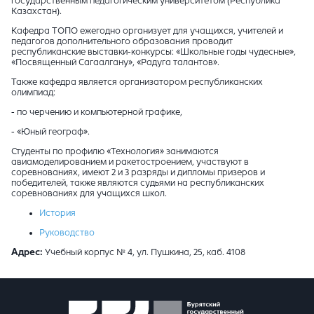
государственным педагогическим университетом (Республика
Казахстан).
Кафедра ТОПО ежегодно организует для учащихся, учителей и
педагогов дополнительного образования проводит
республиканские выставки-конкурсы: «Школьные годы чудесные»,
«Посвященный Сагаалгану», «Радуга талантов».
Также кафедра является организатором республиканских
олимпиад:
- по черчению и компьютерной графике,
- «Юный географ».
Студенты по профилю «Технология» занимаются
авиамоделированием и ракетостроением, участвуют в
соревнованиях, имеют 2 и 3 разряды и дипломы призеров и
победителей, также являются судьями на республиканских
соревнованиях для учащихся школ.
История
Руководство
Адрес:
Учебный корпус № 4, ул. Пушкина, 25, каб. 4108