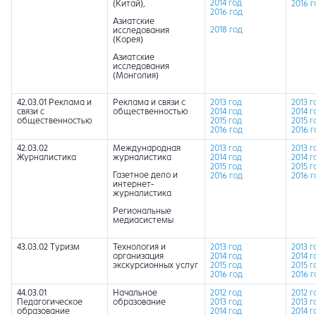
2014 год
(Китай),
2016 г
2016 год
Азиатские
2018 год
исследования
(Корея)
Азиатские
исследования
(Монголия)
42.03.01 Реклама и
Реклама и связи с
2013 год
2013 г
связи с
общественностью
2014 год
2014 г
общественностью
2015 год
2015 г
2016 год
2016 г
42.03.02
Международная
2013 год
2013 г
Журналистика
журналистика
2014 год
2014 г
2015 год
2015 г
Газетное дело и
2016 год
2016 г
интернет-
журналистика
Региональные
медиасистемы
43.03.02 Туризм
Технология и
2013 год
2013 г
организация
2014 год
2014 г
экскурсионных услуг
2015 год
2015 г
2016 год
2016 г
44.03.01
Начальное
2012 год
2012 г
Педагогическое
образование
2013 год
2013 г
образование
2014 год
2014 г