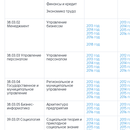
Финансы и кредит
Экономика труда
38.03.02
Управление
2013 г
2013 год
Менеджмент
бизнесом
2014 г
2014 год
2015 г
2015 год
2016 г
2016 год
2018 год
38.03.03 Управление
Управление
2012 год
2012 г
персоналом
персоналом
2013 год
2013 г
2014 год
2014 г
2015 год
2015 г
2016 год
2016 г
38.03.04
Региональное и
2012 год
2012 г
Государственное и
муниципальное
2013 год
2013 г
муниципальное
управление
2014 год
2014 г
управление
2015 год
2015 г
2016 год
2016 г
38.03.05 Бизнес-
Архитектура
2013 год
2013 г
информатика
предприятия
2015 год
2015 г
2016 год
2016 г
39.03.01 Социология
Социальная теория и
2013 год
2013 г
прикладное
2014 год
2014 г
социальное знание
2015 год
2015 г