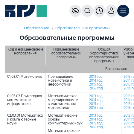
Образование
→
Образовательные программы
Образовательные программы
Код и наименование
Наименование
Общая
Рабо
направления
образовательной
характеристика
учеб
программы
образовательной
пла
программы
Бакалавриат
01.03.01 Математика
Преподавание
2013 год
2013 г
математики и
2014 год
2014 г
информатики
2015 год
2015 г
2016 год
2016 г
01.03.02 Прикладная
Математическое
2013 год
2013 г
математика и
моделирование и
2014 год
2014 г
информатика
вычислительная
2015 год
2015 г
математика
2016 год
2016 г
02.03.01 Математика
Математические
2013 год
2013 г
и компьютерные
основы
2014 год
2014 г
науки
компьютерных наук
2015 год
2015 г
2016 год
2016 г
Математическое и