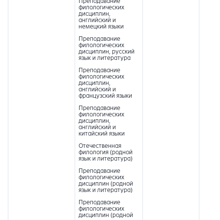
Преподавание
филологических
дисциплин,
английский и
немецкий языки
Преподавание
филологических
дисциплин, русский
язык и литература
Преподавание
филологических
дисциплин,
английский и
французский языки
Преподавание
филологических
дисциплин,
английский и
китайский языки
Отечественная
филология (родной
язык и литература)
Преподавание
филологических
дисциплин (родной
язык и литература)
Преподавание
филологических
дисциплин (родной