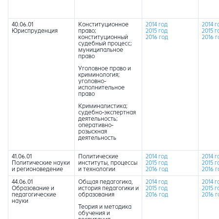
40.06.01
Конституционное
2014 год
2014 г
Юриспруденция
право;
2015 год
2015 г
конституционный
2016 год
2016 г
судебный процесс;
муниципальное
право
Уголовное право и
криминология;
уголовно-
исполнительное
право
Криминалистика;
судебно-экспертная
деятельность;
оперативно-
розыскная
деятельность
41.06.01
Политические
2014 год
2014 г
Политические науки
институты, процессы
2015 год
2015 г
и регионоведение
и технологии
2016 год
2016 г
44.06.01
Общая педагогика,
2014 год
2014 г
Образование и
история педагогики и
2015 год
2015 г
педагогические
образования
2016 год
2016 г
науки
Теория и методика
обучения и