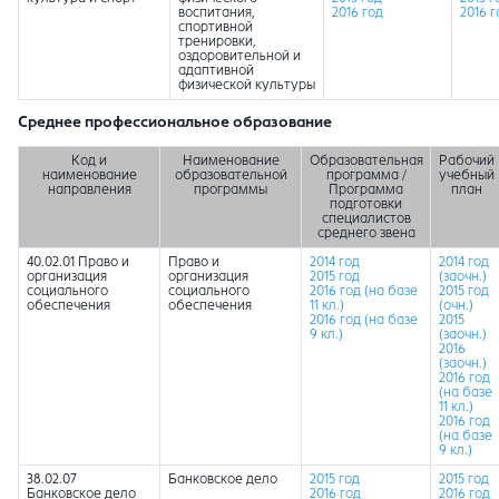
воспитания,
2016 год
2016 г
спортивной
тренировки,
оздоровительной и
адаптивной
физической культуры
Cреднее профессиональное образование
Код и
Наименование
Образовательная
Рабочий
наименование
образовательной
программа /
учебный
направления
программы
Программа
план
подготовки
специалистов
среднего звена
40.02.01 Право и
Право и
2014 год
2014 год
организация
организация
2015 год
(заочн.)
социального
социального
2016 год (на базе
2015 год
обеспечения
обеспечения
11 кл.)
(очн.)
2016 год (на базе
2015
9 кл.)
(заочн.)
2016
(заочн.)
2016 год
(на базе
11 кл.)
2016 год
(на базе
9 кл.)
38.02.07
Банковское дело
2015 год
2015 год
Банковское дело
2016 год
2016 год