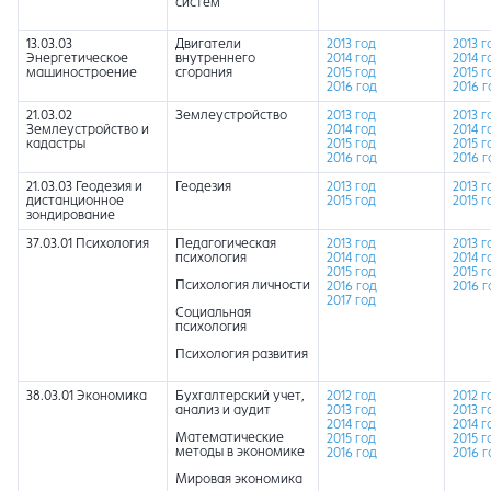
систем
13.03.03
Двигатели
2013 год
2013 г
Энергетическое
внутреннего
2014 год
2014 г
машиностроение
сгорания
2015 год
2015 г
2016 год
2016 г
21.03.02
Землеустройство
2013 год
2013 г
Землеустройство и
2014 год
2014 г
кадастры
2015 год
2015 г
2016 год
2016 г
21.03.03 Геодезия и
Геодезия
2013 год
2013 г
дистанционное
2015 год
2015 г
зондирование
37.03.01 Психология
Педагогическая
2013 год
2013 г
психология
2014 год
2014 г
2015 год
2015 г
Психология личности
2016 год
2016 г
2017 год
Социальная
психология
Психология развития
38.03.01 Экономика
Бухгалтерский учет,
2012 год
2012 г
анализ и аудит
2013 год
2013 г
2014 год
2014 г
Математические
2015 год
2015 г
методы в экономике
2016 год
2016 г
Мировая экономика