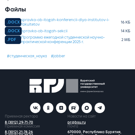
Файлы
spravka-ob-itogah-konferencii-dlya-institutov-i-
fakultetov
spravka-ob-itogah-sekcii
Программа ежегодной студенческой научно-
практической конференции 2025 г.
#студенческая_наука
#jabber
Приемная ректора
Новости на сайт
8 (3012) 29-71-70
pr@bsu.ru
Приемная комиссия
Почта
8 (3012) 21-74-26
670000, Республика Бурятия,