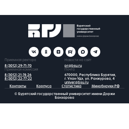
Приемная ректора
Новости на сайт
8 (3012) 29-71-70
pr@bsu.ru
Приемная комиссия
Почта
8 (3012) 21-74-26
670000, Республика Бурятия,
8 (3012) 22-77-22
г. Улан-Удэ, ул. Ранжурова, 4
univer@bsu.ru
Контакты
Корпуса
Статистика
Минобнауки РФ
© Бурятский государственный университет имени Доржи
Банзарова