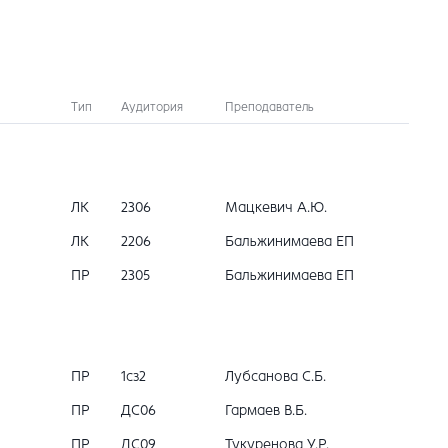
Тип
Аудитория
Преподаватель
ЛК
2306
Мацкевич А.Ю.
ЛК
2206
Бальжинимаева ЕП
ПР
2305
Бальжинимаева ЕП
ПР
1сз2
Лубсанова С.Б.
ПР
ДС06
Гармаев В.Б.
ПР
ДС09
Тукуренова У.Р.