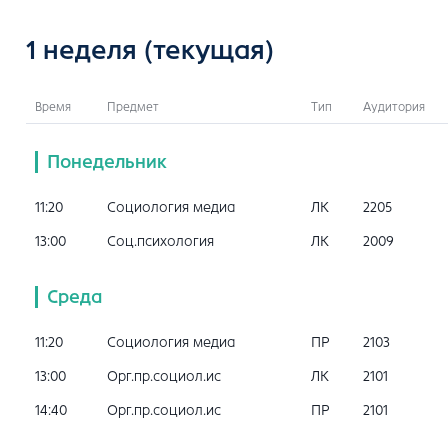
1 неделя
(текущая)
Время
Предмет
Тип
Аудитория
Понедельник
11:20
Социология медиа
ЛК
2205
13:00
Соц.психология
ЛК
2009
Среда
11:20
Социология медиа
ПР
2103
13:00
Орг.пр.социол.ис
ЛК
2101
14:40
Орг.пр.социол.ис
ПР
2101