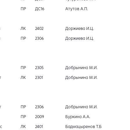
ПР
ДС16
Атутов А.П.
а
ЛК
2402
Доржиева И.Ц.
а
ПР
2306
Доржиева И.Ц.
ПР
2305
Добрынина М.И.
т
ЛК
2301
Добрынина М.И.
т
ПР
2306
Добрынина М.И.
ПР
2009
Буркина А.А.
с
ЛК
2401
Бадмацыренов Т.Б