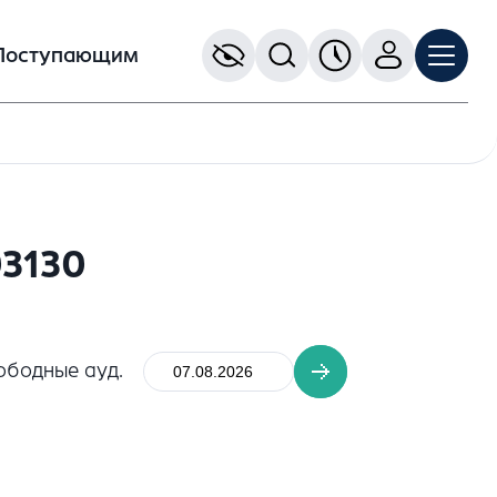
Поступающим
03130
ободные ауд.