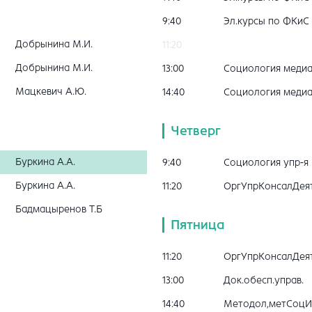
9:40
Эл.курсы по ФКиС
Добрынина М.И.
11:20
Добрынина М.И.
13:00
Социология меди
Мацкевич А.Ю.
14:40
Социология меди
Четверг
Буркина А.А.
9:40
Социология упр-я
Буркина А.А.
11:20
ОргУпрКонсалДея
Бадмацыренов Т.Б
Пятница
11:20
ОргУпрКонсалДея
13:00
Док.обесп.управ.
14:40
Методол,метСоцИ