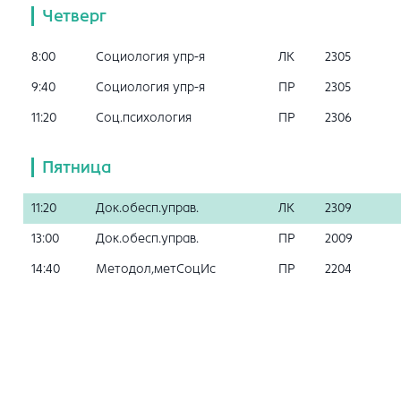
Четверг
8:00
Социология упр-я
ЛК
2305
9:40
Социология упр-я
ПР
2305
11:20
Соц.психология
ПР
2306
Пятница
11:20
Док.обесп.управ.
ЛК
2309
13:00
Док.обесп.управ.
ПР
2009
14:40
Методол,метСоцИс
ПР
2204