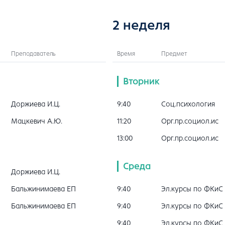
2 неделя
Преподаватель
Время
Предмет
Вторник
Доржиева И.Ц.
9:40
Соц.психология
Мацкевич А.Ю.
11:20
Орг.пр.социол.ис
13:00
Орг.пр.социол.ис
Среда
Доржиева И.Ц.
Бальжинимаева ЕП
9:40
Эл.курсы по ФКиС
Бальжинимаева ЕП
9:40
Эл.курсы по ФКиС
9:40
Эл.курсы по ФКиС