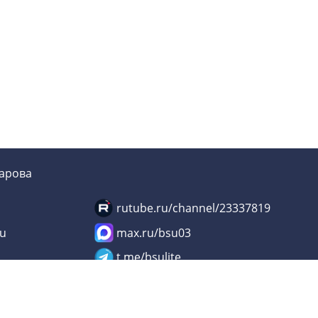
зарова
rutube.ru/channel/23337819
su
max.ru/bsu03
u
t.me/bsulite
Минобрнауки РФ