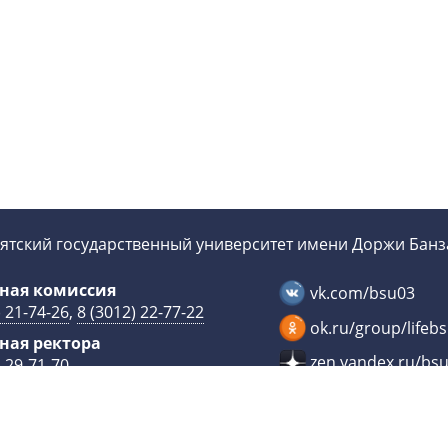
ятский государственный университет имени Доржи Бан
ная комиссия
vk.com/bsu03
) 21-74-26
,
8 (3012) 22-77-22
ok.ru/group/lifeb
ная ректора
zen.yandex.ru/bs
) 29-71-70
Статистика
univer@bsu.ru