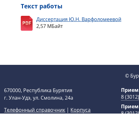
Текст работы
Диссертация Ю.Н. Варфоломеевой
2,57 МБайт
© Бур
Прием
670000, Республика Бурятия
8 (3012
г. Улан-Удэ, ул. Смолина, 24а
Прием
Телефонный справочник
|
Корпуса
8 (3012
Новости на сайт:
pr@bsu.ru
E-mail: