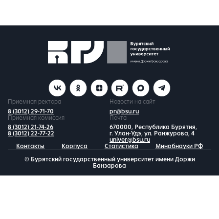
Приемная ректора
Новости на сайт
8 (3012) 29-71-70
pr@bsu.ru
Приемная комиссия
Почта
8 (3012) 21-74-26
670000, Республика Бурятия,
8 (3012) 22-77-22
г. Улан-Удэ, ул. Ранжурова, 4
univer@bsu.ru
Контакты
Корпуса
Статистика
Минобнауки РФ
© Бурятский государственный университет имени Доржи
Банзарова