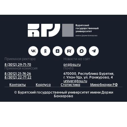
Приемная ректора
Новости на сайт
8 (3012) 29-71-70
pr@bsu.ru
Приемная комиссия
Почта
8 (3012) 21-74-26
670000, Республика Бурятия,
8 (3012) 22-77-22
г. Улан-Удэ, ул. Ранжурова, 4
univer@bsu.ru
Контакты
Корпуса
Статистика
Минобнауки РФ
© Бурятский государственный университет имени Доржи
Банзарова