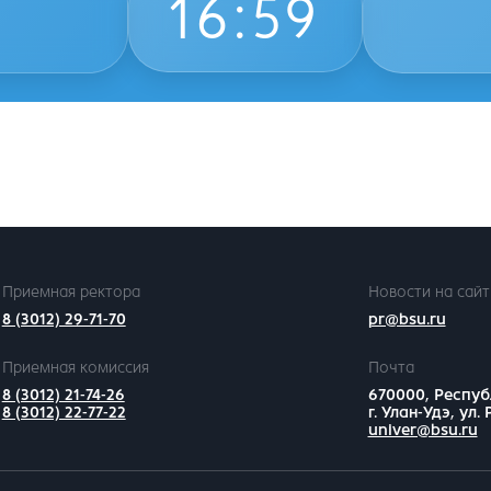
16
:
59
Приемная ректора
Новости на сайт
8 (3012) 29-71-70
pr@bsu.ru
Приемная комиссия
Почта
8 (3012) 21-74-26
670000, Респуб
8 (3012) 22-77-22
г. Улан-Удэ, ул.
univer@bsu.ru