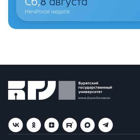
Сб,
8
августа
Нечётная неделя