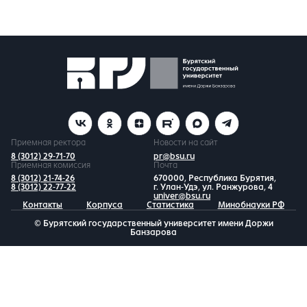
Приемная ректора
Новости на сайт
8 (3012) 29-71-70
pr@bsu.ru
Приемная комиссия
Почта
8 (3012) 21-74-26
670000, Республика Бурятия,
8 (3012) 22-77-22
г. Улан-Удэ, ул. Ранжурова, 4
univer@bsu.ru
Контакты
Корпуса
Статистика
Минобнауки РФ
© Бурятский государственный университет имени Доржи
Банзарова