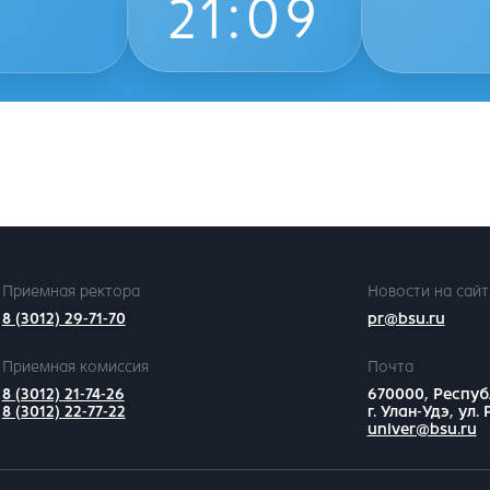
21
09
Приемная ректора
Новости на сайт
8 (3012) 29-71-70
pr@bsu.ru
Приемная комиссия
Почта
8 (3012) 21-74-26
670000, Респуб
8 (3012) 22-77-22
г. Улан-Удэ, ул.
univer@bsu.ru