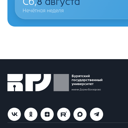
Сб,
8
августа
Нечётная неделя