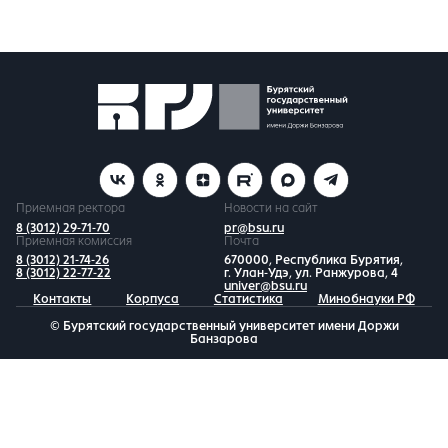
Приемная ректора
Новости на сайт
8 (3012) 29-71-70
pr@bsu.ru
Приемная комиссия
Почта
8 (3012) 21-74-26
670000, Республика Бурятия,
8 (3012) 22-77-22
г. Улан-Удэ, ул. Ранжурова, 4
univer@bsu.ru
Контакты
Корпуса
Статистика
Минобнауки РФ
© Бурятский государственный университет имени Доржи
Банзарова