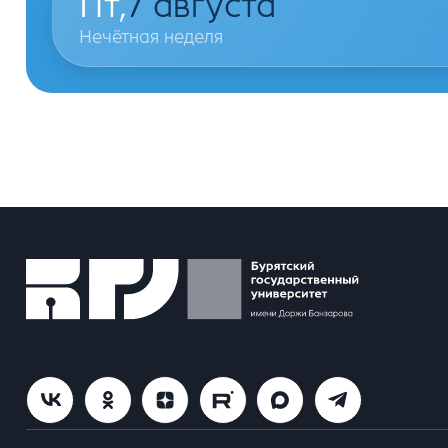
Пт,
7
августа
Нечётная неделя