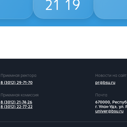
21
19
Приемная ректора
Новости на сайт
8 (3012) 29-71-70
pr@bsu.ru
Приемная комиссия
Почта
8 (3012) 21-74-26
670000, Респуб
8 (3012) 22-77-22
г. Улан-Удэ, ул.
univer@bsu.ru