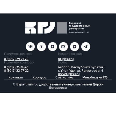
Приемная ректора
Новости на сайт
8 (3012) 29-71-70
pr@bsu.ru
Приемная комиссия
Почта
8 (3012) 21-74-26
670000, Республика Бурятия,
8 (3012) 22-77-22
г. Улан-Удэ, ул. Ранжурова, 4
univer@bsu.ru
Контакты
Корпуса
Статистика
Минобнауки РФ
© Бурятский государственный университет имени Доржи
Банзарова