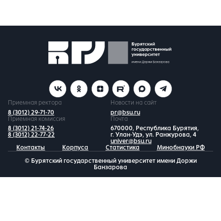
Приемная ректора
Новости на сайт
8 (3012) 29-71-70
pr@bsu.ru
Приемная комиссия
Почта
8 (3012) 21-74-26
670000, Республика Бурятия,
8 (3012) 22-77-22
г. Улан-Удэ, ул. Ранжурова, 4
univer@bsu.ru
Контакты
Корпуса
Статистика
Минобнауки РФ
© Бурятский государственный университет имени Доржи
Банзарова