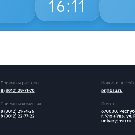
16
:
11
Приемная ректора
Новости на сайт
8 (3012) 29-71-70
pr@bsu.ru
Приемная комиссия
Почта
8 (3012) 21-74-26
670000, Респуб
8 (3012) 22-77-22
г. Улан-Удэ, ул.
univer@bsu.ru