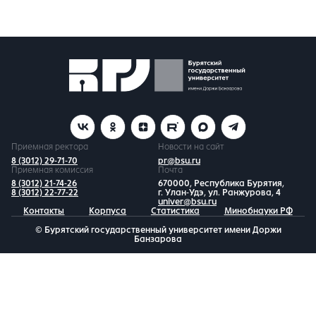
Приемная ректора
Новости на сайт
8 (3012) 29-71-70
pr@bsu.ru
Приемная комиссия
Почта
8 (3012) 21-74-26
670000, Республика Бурятия,
8 (3012) 22-77-22
г. Улан-Удэ, ул. Ранжурова, 4
univer@bsu.ru
Контакты
Корпуса
Статистика
Минобнауки РФ
© Бурятский государственный университет имени Доржи
Банзарова