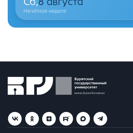
Сб,
8
августа
Нечётная неделя