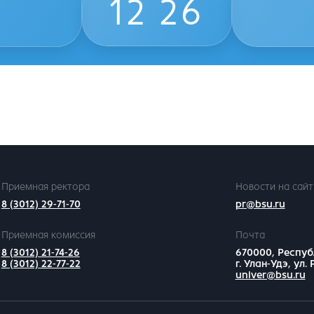
12
26
Приемная ректора
Новости на сайт
8 (3012) 29-71-70
pr@bsu.ru
Приемная комиссия
Почта
8 (3012) 21-74-26
670000, Респуб
8 (3012) 22-77-22
г. Улан-Удэ, ул.
univer@bsu.ru