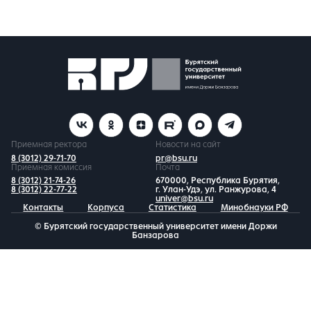
Приемная ректора
Новости на сайт
8 (3012) 29-71-70
pr@bsu.ru
Приемная комиссия
Почта
8 (3012) 21-74-26
670000, Республика Бурятия,
8 (3012) 22-77-22
г. Улан-Удэ, ул. Ранжурова, 4
univer@bsu.ru
Контакты
Корпуса
Статистика
Минобнауки РФ
© Бурятский государственный университет имени Доржи
Банзарова