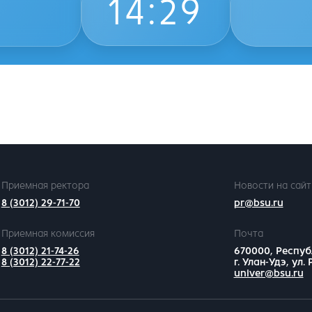
14
:
29
Приемная ректора
Новости на сайт
8 (3012) 29-71-70
pr@bsu.ru
Приемная комиссия
Почта
8 (3012) 21-74-26
670000, Респуб
8 (3012) 22-77-22
г. Улан-Удэ, ул.
univer@bsu.ru