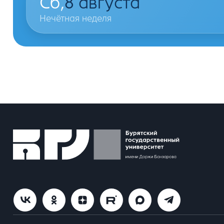
Сб,
8
августа
Нечётная неделя