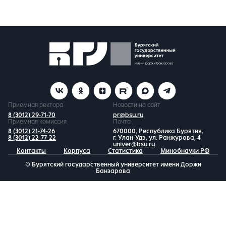
Приемная ректора
Новости на сайт
8 (3012) 29-71-70
pr@bsu.ru
Приемная комиссия
Почта
8 (3012) 21-74-26
670000, Республика Бурятия,
8 (3012) 22-77-22
г. Улан-Удэ, ул. Ранжурова, 4
univer@bsu.ru
Контакты
Корпуса
Статистика
Минобнауки РФ
© Бурятский государственный университет имени Доржи
Банзарова