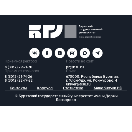
Приемная ректора
Новости на сайт
8 (3012) 29-71-70
pr@bsu.ru
Приемная комиссия
Почта
8 (3012) 21-74-26
670000, Республика Бурятия,
8 (3012) 22-77-22
г. Улан-Удэ, ул. Ранжурова, 4
univer@bsu.ru
Контакты
Корпуса
Статистика
Минобнауки РФ
© Бурятский государственный университет имени Доржи
Банзарова