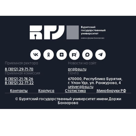
Приемная ректора
Новости на сайт
8 (3012) 29-71-70
pr@bsu.ru
Приемная комиссия
Почта
8 (3012) 21-74-26
670000, Республика Бурятия,
8 (3012) 22-77-22
г. Улан-Удэ, ул. Ранжурова, 4
univer@bsu.ru
Контакты
Корпуса
Статистика
Минобнауки РФ
© Бурятский государственный университет имени Доржи
Банзарова