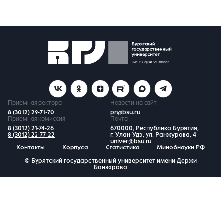
Приемная ректора
Новости на сайт
8 (3012) 29-71-70
pr@bsu.ru
Приемная комиссия
Почта
8 (3012) 21-74-26
670000, Республика Бурятия,
8 (3012) 22-77-22
г. Улан-Удэ, ул. Ранжурова, 4
univer@bsu.ru
Контакты
Корпуса
Статистика
Минобнауки РФ
© Бурятский государственный университет имени Доржи
Банзарова