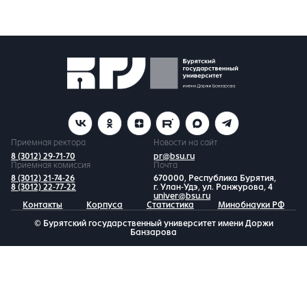
Приемная ректора
Новости на сайт
8 (3012) 29-71-70
pr@bsu.ru
Приемная комиссия
Почта
8 (3012) 21-74-26
670000, Республика Бурятия,
8 (3012) 22-77-22
г. Улан-Удэ, ул. Ранжурова, 4
univer@bsu.ru
Контакты
Корпуса
Статистика
Минобнауки РФ
© Бурятский государственный университет имени Доржи
Банзарова