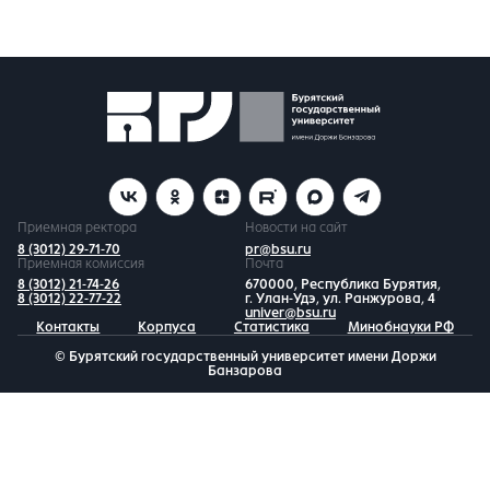
Приемная ректора
Новости на сайт
8 (3012) 29-71-70
pr@bsu.ru
Приемная комиссия
Почта
8 (3012) 21-74-26
670000, Республика Бурятия,
8 (3012) 22-77-22
г. Улан-Удэ, ул. Ранжурова, 4
univer@bsu.ru
Контакты
Корпуса
Статистика
Минобнауки РФ
© Бурятский государственный университет имени Доржи
Банзарова