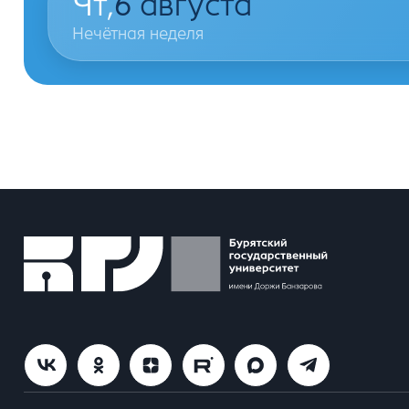
Чт,
6
августа
Нечётная неделя