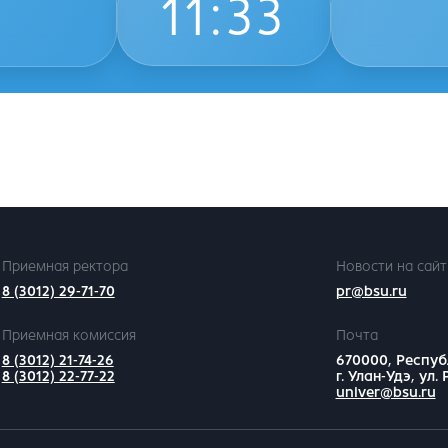
11
:
33
Приемная ректора
Новости на сайт
8 (3012) 29-71-70
pr@bsu.ru
Приемная комиссия
Почта
8 (3012) 21-74-26
670000, Респуб
8 (3012) 22-77-22
г. Улан-Удэ, ул.
univer@bsu.ru