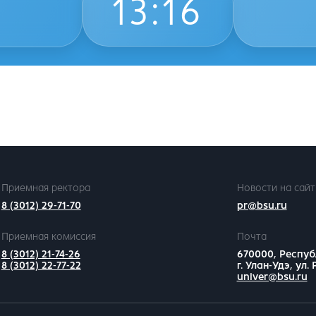
13
:
16
Приемная ректора
Новости на сайт
8 (3012) 29-71-70
pr@bsu.ru
Приемная комиссия
Почта
8 (3012) 21-74-26
670000, Респуб
8 (3012) 22-77-22
г. Улан-Удэ, ул.
univer@bsu.ru