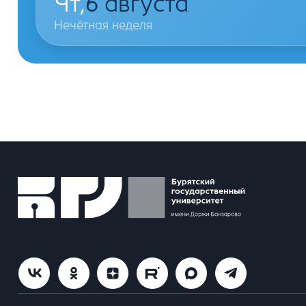
Чт,
6
августа
Нечётная неделя